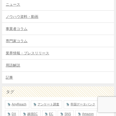
ニュース
ノウハウ資料・動画
事業者コラム
専門家コラム
業界情報・プレスリリース
用語解説
記事
タグ
AnyReach
アンケート調査
帝国データバンク
DX
越境EC
EC
SNS
Amazon