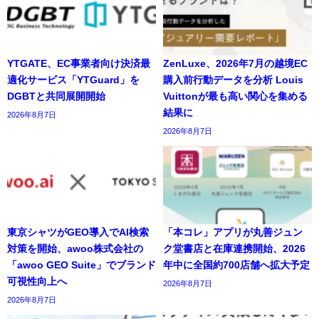
YTGATE、EC事業者向け決済最
ZenLuxe、2026年7月の越境EC
適化サービス「YTGuard」を
購入前行動データを分析 Louis
DGBTと共同展開開始
Vuittonが最も高い関心を集める
結果に
2026年8月7日
2026年8月7日
東京シャツがGEO導入でAI検索
「本コレ」アプリが丸善ジュン
対策を開始、awoo株式会社の
ク堂書店と在庫連携開始、2026
「awoo GEO Suite」でブランド
年中に全国約700店舗へ拡大予定
可視性向上へ
2026年8月7日
2026年8月7日