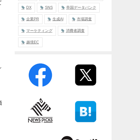
て
DX
SNS
帝国データバンク
企業PR
生成AI
市場調査
マーケティング
消費者調査
越境EC
イ
価