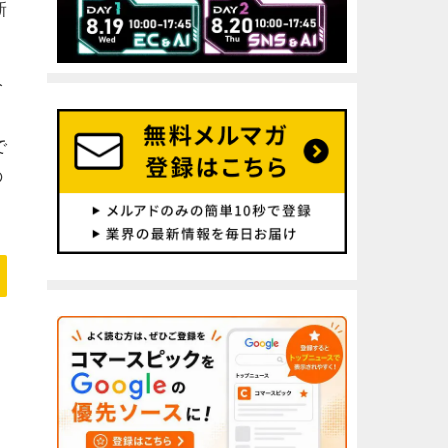
新
分
で
の