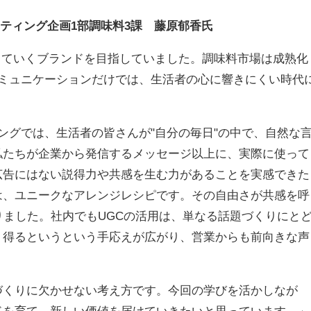
ーケティング企画1部調味料3課 藤原郁香氏
育てていくブランドを目指していました。調味料市場は成熟化
コミュニケーションだけでは、生活者の心に響きにくい時代
ティングでは、生活者の皆さんが"自分の毎日"の中で、自然な
私たちが企業から発信するメッセージ以上に、実際に使って
広告にはない説得力や共感を生む力があることを実感できた
は、ユニークなアレンジレシピです。その自由さが共感を呼
りました。社内でもUGCの活用は、単なる話題づくりにと
り得るというという手応えが広がり、営業からも前向きな声
づくりに欠かせない考え方です。今回の学びを活かしなが
ドを育て、新しい価値を届けていきたいと思っています。」