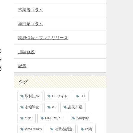
事業者コラム
専門家コラム
業界情報・プレスリリース
成
用語解説
S
記事
明
タグ
取材記事
ECサイト
DX
市場調査
AI
楽天市場
SNS
LINEヤフー
Shopify
AnyReach
消費者調査
物流