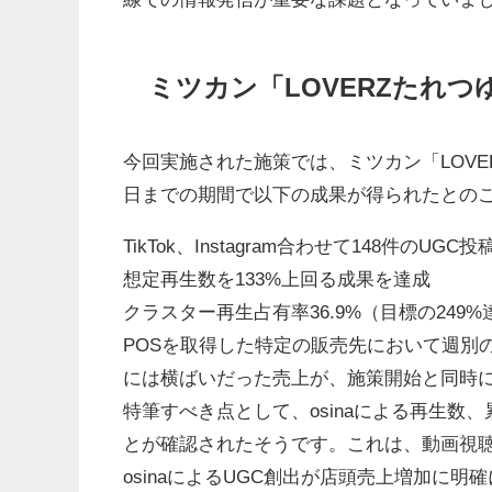
ミツカン「LOVERZたれつ
今回実施された施策では、ミツカン「LOVER
日までの期間で以下の成果が得られたとの
TikTok、Instagram合わせて148件の
想定再生数を133%上回る成果を達成
クラスター再生占有率36.9%（目標の249%
POSを取得した特定の販売先において週別の
には横ばいだった売上が、施策開始と同時
特筆すべき点として、osinaによる再生数
とが確認されたそうです。これは、動画視
osinaによるUGC創出が店頭売上増加に