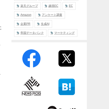
楽天グループ
越境EC
EC
Amazon
アンケート調査
企業PR
生成AI
に
帝国データバンク
マーケティング
言
ど