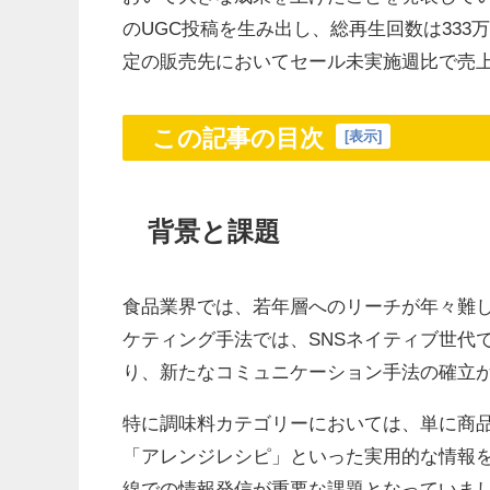
のUGC投稿を生み出し、総再生回数は333
定の販売先においてセール未実施週比で売
この記事の目次
[
表示
]
背景と課題
食品業界では、若年層へのリーチが年々難
ケティング手法では、SNSネイティブ世代で
り、新たなコミュニケーション手法の確立
特に調味料カテゴリーにおいては、単に商
「アレンジレシピ」といった実用的な情報
線での情報発信が重要な課題となっていま