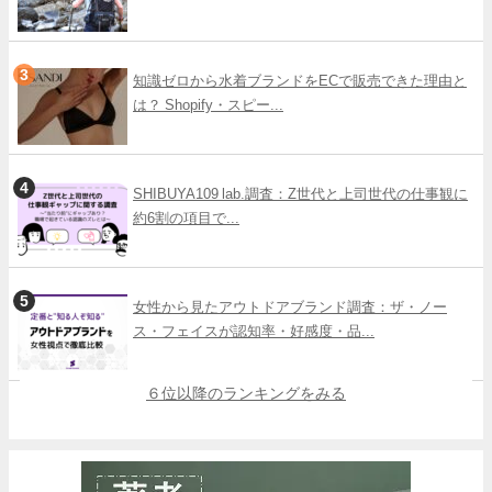
知識ゼロから水着ブランドをECで販売できた理由と
は？ Shopify・スピー...
SHIBUYA109 lab.調査：Z世代と上司世代の仕事観に
約6割の項目で...
女性から見たアウトドアブランド調査：ザ・ノー
ス・フェイスが認知率・好感度・品...
６位以降のランキングをみる