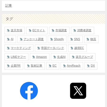
記事
タグ
楽天市場
ECサイト
市場調査
消費者調査
AI
アンケート調査
Shopify
SNS
物流
マーケティング
帝国データバンク
越境EC
LINEヤフー
Amazon
生成AI
楽天グループ
企業PR
取材記事
EC
AnyReach
DX