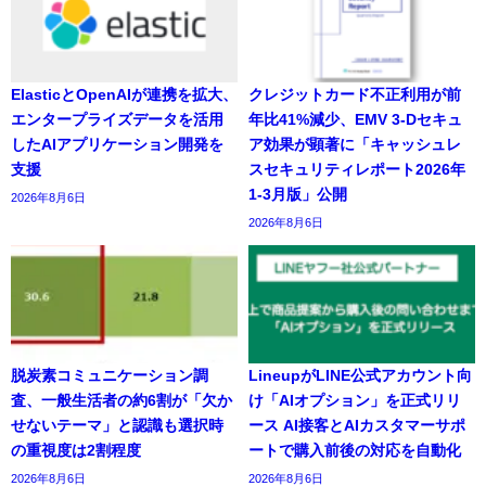
ElasticとOpenAIが連携を拡大、
クレジットカード不正利用が前
エンタープライズデータを活用
年比41%減少、EMV 3-Dセキュ
したAIアプリケーション開発を
ア効果が顕著に「キャッシュレ
支援
スセキュリティレポート2026年
1-3月版」公開
2026年8月6日
2026年8月6日
脱炭素コミュニケーション調
LineupがLINE公式アカウント向
査、一般生活者の約6割が「欠か
け「AIオプション」を正式リリ
せないテーマ」と認識も選択時
ース AI接客とAIカスタマーサポ
の重視度は2割程度
ートで購入前後の対応を自動化
2026年8月6日
2026年8月6日