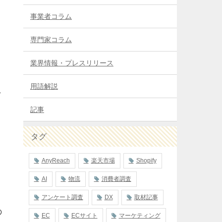
事業者コラム
専門家コラム
業界情報・プレスリリース
用語解説
を
記事
タグ
AnyReach
楽天市場
Shopify
AI
物流
消費者調査
アンケート調査
DX
取材記事
の
EC
ECサイト
マーケティング