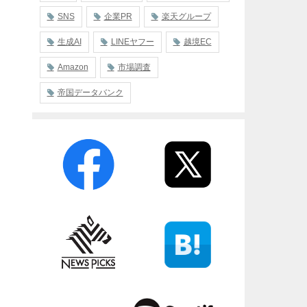
SNS
企業PR
楽天グループ
生成AI
LINEヤフー
越境EC
Amazon
市場調査
帝国データバンク
」