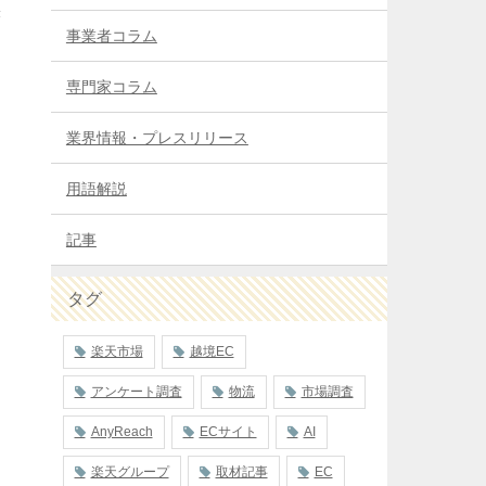
き
事業者コラム
リ
専門家コラム
業界情報・プレスリリース
用語解説
記事
タグ
楽天市場
越境EC
アンケート調査
物流
市場調査
AnyReach
ECサイト
AI
楽天グループ
取材記事
EC