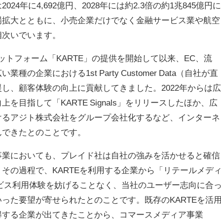
年に4,692億円、2028年には約2.3倍の約1兆845億円に
場拡大とともに、小売企業だけでなく金融サービス業や航空
相次いでいます。
ラットフォーム「KARTE」の提供を開始して以来、EC、流
業における1st Party Customer Data（自社が直
し、顧客体験の向上に貢献してきました。2022年からは広
目指して「KARTE Signals」をリリースしたほか、広
けるアジト株式会社をグループ会社化するなど、インターネ
んできたとのことです。
事業においても、プレイド社は自社の強みを活かせると確信
その過程で、KARTEを利用する企業から「リテールメデ
ービス利用体験を妨げることなく、当社のユーザー志向に合
った要望が寄せられたとのことです。既存のKARTEを活
得する企業が出てきたことから、コマースメディア事業