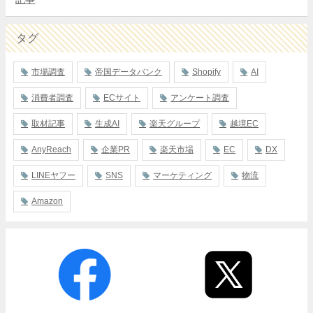
タグ
市場調査
帝国データバンク
Shopify
AI
消費者調査
ECサイト
アンケート調査
取材記事
生成AI
楽天グループ
越境EC
AnyReach
企業PR
楽天市場
EC
DX
LINEヤフー
SNS
マーケティング
物流
Amazon