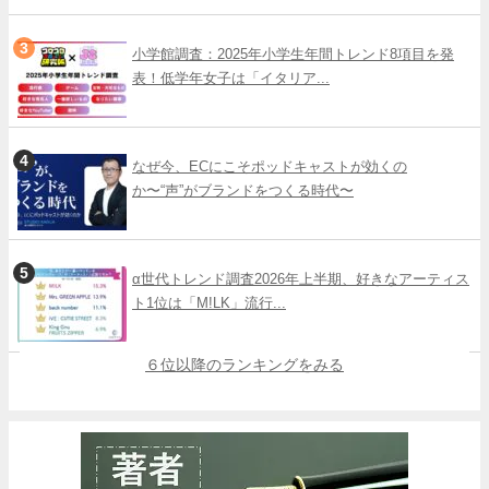
小学館調査：2025年小学生年間トレンド8項目を発
表！低学年女子は「イタリア...
なぜ今、ECにこそポッドキャストが効くの
か〜“声”がブランドをつくる時代〜
α世代トレンド調査2026年上半期、好きなアーティス
ト1位は「M!LK」流行...
６位以降のランキングをみる