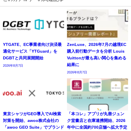
YTGATE、EC事業者向け決済最
ZenLuxe、2026年7月の越境EC
適化サービス「YTGuard」を
購入前行動データを分析 Louis
DGBTと共同展開開始
Vuittonが最も高い関心を集める
結果に
2026年8月7日
2026年8月7日
東京シャツがGEO導入でAI検索
「本コレ」アプリが丸善ジュン
対策を開始、awoo株式会社の
ク堂書店と在庫連携開始、2026
「awoo GEO Suite」でブランド
年中に全国約700店舗へ拡大予定