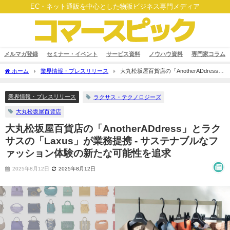
EC・ネット通販を中心とした物販ビジネス専門メディア
メルマガ登録
セミナー・イベント
サービス資料
ノウハウ資料
専門家コラム
ホーム
業界情報・プレスリリース
大丸松坂屋百貨店の「AnotherADdress」
とラクサスの「Laxus」が業務提携 - サステナブルなファッション体験の新たな可能性
を追求
業界情報・プレスリリース
ラクサス・テクノロジーズ
大丸松坂屋百貨店
大丸松坂屋百貨店の「AnotherADdress」とラク
サスの「Laxus」が業務提携 - サステナブルなフ
ァッション体験の新たな可能性を追求
2025年8月12日
2025年8月12日