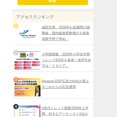
検索
アクセスランキング
成田空港、2026年お盆期間の国
際線・国内線旅客数推計を発表
混雑予想で早め...
小学館調査：2025年小学生年間
トレンド8項目を発表！低学年女
子は「イタリア...
Amazon DSP広告のAI化が変え
るこれからの広告運用
α世代トレンド調査2026年上半
期、好きなアーティスト1位は