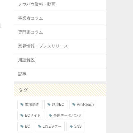
ノウハウ資料・動画
事業者コラム
用
専門家コラム
業界情報・プレスリリース
用語解説
記事
タグ
市場調査
越境EC
AnyReach
ECサイト
帝国データバンク
EC
LINEヤフー
SNS