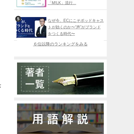
「M!LK」流行...
なぜ今、ECにこそポッドキャス
トが効くのか〜“声”がブランド
をつくる時代〜
６位以降のランキングをみる
バ