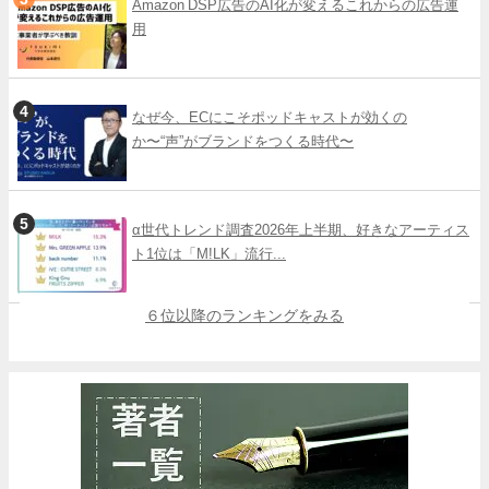
Amazon DSP広告のAI化が変えるこれからの広告運
用
なぜ今、ECにこそポッドキャストが効くの
か〜“声”がブランドをつくる時代〜
α世代トレンド調査2026年上半期、好きなアーティス
ト1位は「M!LK」流行...
６位以降のランキングをみる