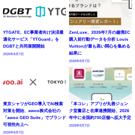
YTGATE、EC事業者向け決済最
ZenLuxe、2026年7月の越境EC
適化サービス「YTGuard」を
購入前行動データを分析 Louis
DGBTと共同展開開始
Vuittonが最も高い関心を集める
結果に
2026年8月7日
2026年8月7日
東京シャツがGEO導入でAI検索
「本コレ」アプリが丸善ジュン
対策を開始、awoo株式会社の
ク堂書店と在庫連携開始、2026
「awoo GEO Suite」でブランド
年中に全国約700店舗へ拡大予定
可視性向上へ
2026年8月7日
2026年8月7日