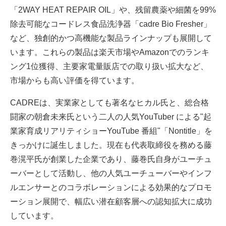
「2WAY HEAT REPAIR OIL」や、残留農薬や細菌を99%
除去可能なコードレス食品洗浄器「cadre Bio Fresher」
など、独創的かつ高機能な製品ラインナップも展開して
います。これらの製品は楽天市場やAmazonでのランキ
ング1位獲得、主要家電量販店での取り扱い拡大など、
市場からも高い評価を得ています。
CADREは、実業家としても著名なヒカル氏と、総合格
闘家の朝倉未来氏という二人の人気YouTuber による"起
業家育成リアリティショーYouTube 番組"「Nontitle」を
きっかけに誕生しました。現在も代表取締役を務める藤
巻滉平氏が創業した企業であり、藤巻氏自身がユーチュ
ーバーとして活動し、他の人気ユーチューバーやインフ
ルエンサーとのコラボレーションによる効果的なプロモ
ーション展開で、幅広い潜在顧客層への認知拡大に成功
しています。