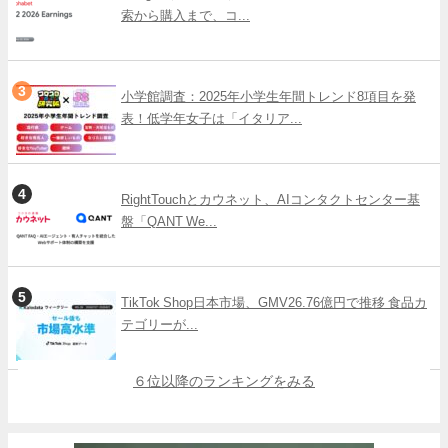
索から購入まで、コ...
小学館調査：2025年小学生年間トレンド8項目を発
表！低学年女子は「イタリア...
RightTouchとカウネット、AIコンタクトセンター基
盤「QANT We...
TikTok Shop日本市場、GMV26.76億円で推移 食品カ
テゴリーが...
６位以降のランキングをみる