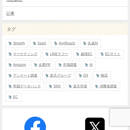
記事
タグ
Shopify
SaaS
AnyReach
生成AI
マーケティング
LINEヤフー
越境EC
ECサイト
Amazon
企業PR
市場調査
AI
アンケート調査
楽天グループ
DX
物流
帝国データバンク
SNS
楽天市場
消費者調査
EC