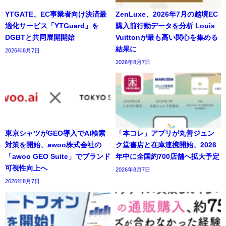
YTGATE、EC事業者向け決済最
ZenLuxe、2026年7月の越境EC
適化サービス「YTGuard」を
購入前行動データを分析 Louis
DGBTと共同展開開始
Vuittonが最も高い関心を集める
結果に
2026年8月7日
2026年8月7日
東京シャツがGEO導入でAI検索
「本コレ」アプリが丸善ジュン
対策を開始、awoo株式会社の
ク堂書店と在庫連携開始、2026
「awoo GEO Suite」でブランド
年中に全国約700店舗へ拡大予定
可視性向上へ
2026年8月7日
2026年8月7日