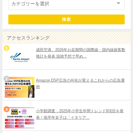
検索
アクセスランキング
成田空港、2026年お盆期間の国際線・国内線旅客数
推計を発表 混雑予想で早め...
Amazon DSP広告のAI化が変えるこれからの広告運
用
小学館調査：2025年小学生年間トレンド8項目を発
表！低学年女子は「イタリア...