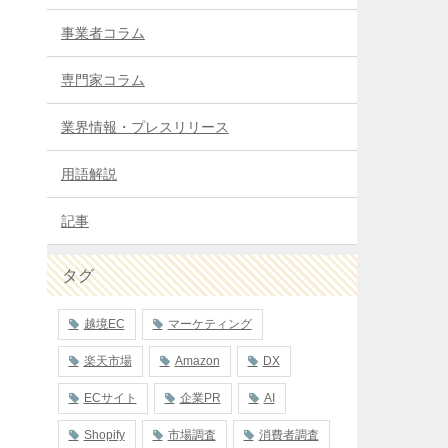
事業者コラム
専門家コラム
業界情報・プレスリリース
用語解説
記事
タグ
越境EC
マーケティング
楽天市場
Amazon
DX
ECサイト
企業PR
AI
Shopify
市場調査
消費者調査