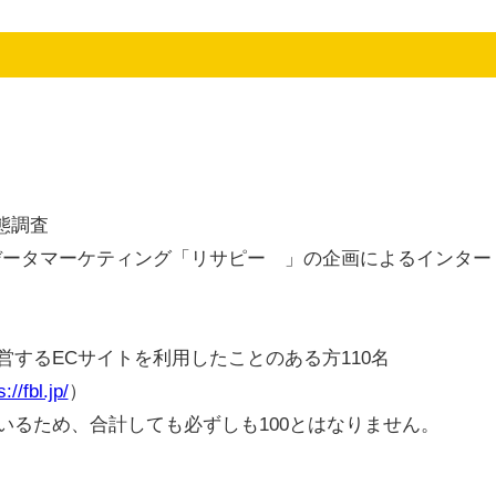
態調査
チデータマーケティング「リサピー®︎」の企画によるインター
するECサイトを利用したことのある方110名
://fbl.jp/
）
いるため、合計しても必ずしも100とはなりません。