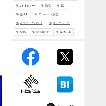
LINEヤフー
物流
EC
生成AI
アンケート調査
帝国データバンク
楽天グループ
SNS
AnyReach
取材記事
新