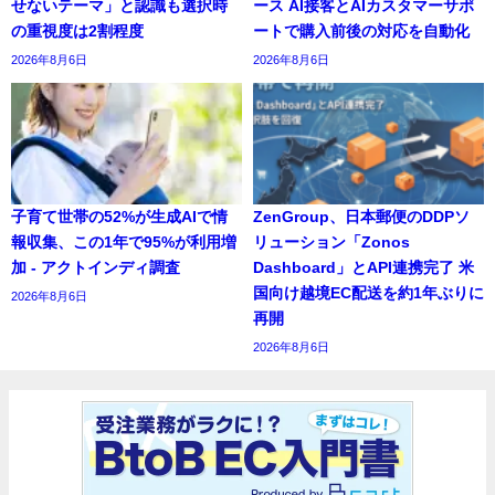
せないテーマ」と認識も選択時
ース AI接客とAIカスタマーサポ
の重視度は2割程度
ートで購入前後の対応を自動化
2026年8月6日
2026年8月6日
子育て世帯の52%が生成AIで情
ZenGroup、日本郵便のDDPソ
報収集、この1年で95%が利用増
リューション「Zonos
加 - アクトインディ調査
Dashboard」とAPI連携完了 米
国向け越境EC配送を約1年ぶりに
2026年8月6日
再開
2026年8月6日