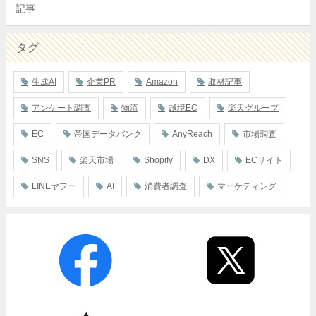
記事
タグ
生成AI
企業PR
Amazon
取材記事
アンケート調査
物流
越境EC
楽天グループ
EC
帝国データバンク
AnyReach
市場調査
SNS
楽天市場
Shopify
DX
ECサイト
LINEヤフー
AI
消費者調査
マーケティング