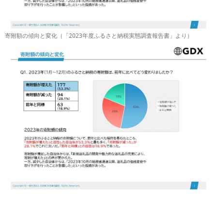
寄附額の傾向と変化（「2023年度ふるさと納税実態調査報告書」より）