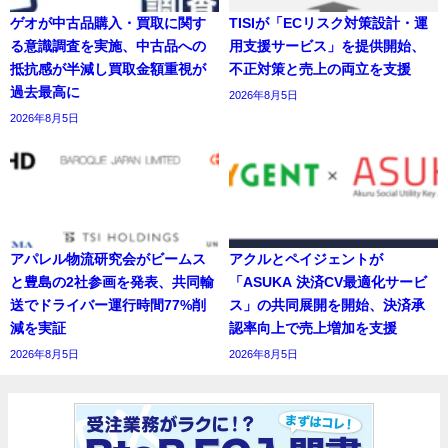
ゲオが中古品購入・買取に関す
TISIが「ECリスク対策設計・運
る意識調査を実施、中古品への
用支援サービス」を提供開始、
抵抗感が半減し買取金額重視が
不正対策と売上の両立を支援
過去最高に
2026年8月5日
2026年8月5日
アパレル物流研究会がビームス
アクルとペイジェントが
と豊島の2社参画を発表、共同輸
「ASUKA 決済CV最適化サービ
送でドライバー運行時間77%削
ス」の共同展開を開始、決済承
減を実証
認率向上で売上増加を支援
2026年8月5日
2026年8月5日