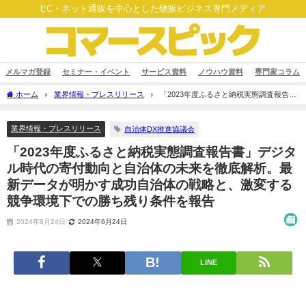
EC・ネット通販を中心とした物販ビジネス専門メディア
メルマガ登録
セミナー・イベント
サービス資料
ノウハウ資料
専門家コラム
ホーム
業界情報・プレスリリース
「2023年度ふるさと納税実態調査報告
書」デジタル時代の寄付動向と自治体の未来を徹底解析。最新データが明かす成功自
治体の戦略と、激変する競争環境下での勝ち残り条件を報告
業界情報・プレスリリース
自治体DX推進協議会
「2023年度ふるさと納税実態調査報告書」デジタ
ル時代の寄付動向と自治体の未来を徹底解析。最
新データが明かす成功自治体の戦略と、激変する
競争環境下での勝ち残り条件を報告
2024年6月24日
2024年6月24日
LINE