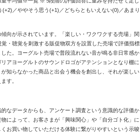
重平均値※一覧 ※ 5段階の評価回答に重みを持たせて足し
+2)／ややそう思う(+1)／どちらともいえない(0)／あまり
傾向が示されています。「楽しい・ワクワクする売場」関
視覚・聴覚を刺激する販促物双方を設置した売場で評価指標
ました。ヨーグルト売場で普段流れない音が鳴る非日常感か
ガリアヨーグルトのサウンドロゴがアテンションとなり棚に
まが知らなかった商品と出会う機会を創出し、それが楽しい
えます。
的なデータからも、アンケート調査という意識的な評価か
促物によって、お客さまが「興味関心」や「自分ゴト化」に
しくお買い物していただける体験に繋がりやすいという示唆