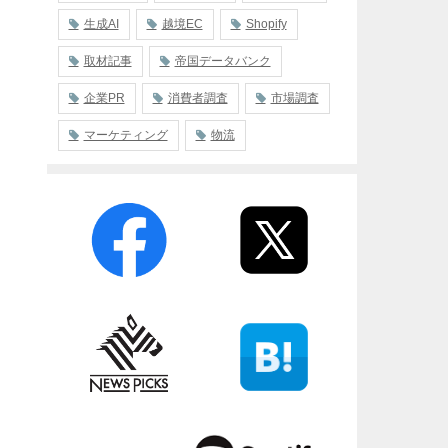
生成AI
越境EC
Shopify
取材記事
帝国データバンク
企業PR
消費者調査
市場調査
マーケティング
物流