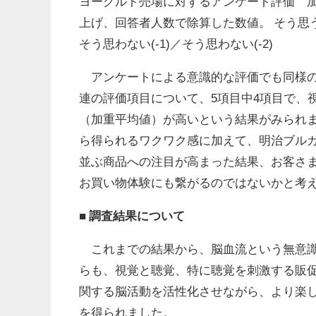
ヨーグルト売場に対するアンケート評価 加
上げ、回答者人数で除算した数値。 そう思う(
そう思わない(-1)／そう思わない(-2)
アンケートによる意識的な評価でも同様の
連の評価項目について、5項目中4項目で、
（加重平均値）が高いという結果がみられ
ら得られるワクワク感に加えて、明治ブル
並ぶ商品への注目が高まった結果、お客さ
お買い物体験にも繋がるのではないかと考
■
調査結果について
これまでの結果から、脳血流という無意識
らも、視覚と聴覚、特に聴覚を刺激する販
関する脳活動を活性化させながら、より楽
を得られました。