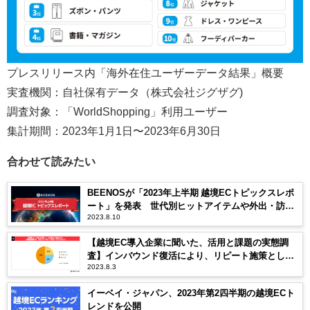
プレスリリース内「海外在住ユーザーデータ結果」概要
実査機関：自社保有データ（株式会社ジグザグ)
調査対象：「WorldShopping」利用ユーザー
集計期間：2023年1月1日〜2023年6月30日
合わせて読みたい
BEENOSが「2023年上半期 越境ECトピックスレポ
ート」を発表 世代別ヒットアイテムや外出・訪日
2023.8.10
への期待が伺える動きも紹介
【越境EC導入企業に聞いた、活用と課題の実態調
査】インバウンド復活により、リピート施策として
2023.8.3
越境ECの利用意向は7割
イーベイ・ジャパン、2023年第2四半期の越境ECト
レンドを公開