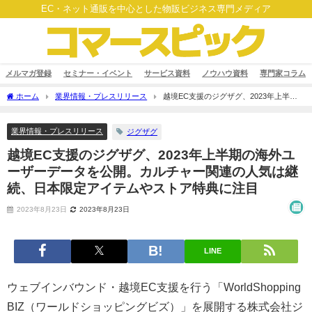
EC・ネット通販を中心とした物販ビジネス専門メディア
メルマガ登録
セミナー・イベント
サービス資料
ノウハウ資料
専門家コラム
ホーム
業界情報・プレスリリース
越境EC支援のジグザグ、2023年上半期
の海外ユーザーデータを公開。カルチャー関連の人気は継続、日本限定アイテムやス
トア特典に注目
業界情報・プレスリリース
ジグザグ
越境EC支援のジグザグ、2023年上半期の海外ユ
ーザーデータを公開。カルチャー関連の人気は継
続、日本限定アイテムやストア特典に注目
2023年8月23日
2023年8月23日
LINE
ウェブインバウンド・越境EC支援を行う「WorldShopping
BIZ（ワールドショッピングビズ）」を展開する株式会社ジ