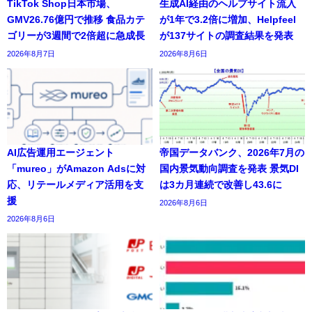
TikTok Shop日本市場、
生成AI経由のヘルプサイト流入
GMV26.76億円で推移 食品カテ
が1年で3.2倍に増加、Helpfeel
ゴリーが3週間で2倍超に急成長
が137サイトの調査結果を発表
2026年8月7日
2026年8月6日
AI広告運用エージェント
帝国データバンク、2026年7月の
「mureo」がAmazon Adsに対
国内景気動向調査を発表 景気DI
応、リテールメディア活用を支
は3カ月連続で改善し43.6に
援
2026年8月6日
2026年8月6日