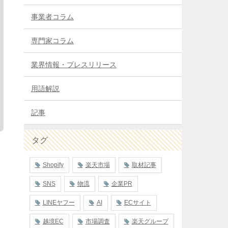
事業者コラム
専門家コラム
業界情報・プレスリリース
用語解説
記事
タグ
Shopify
楽天市場
取材記事
SNS
物流
企業PR
LINEヤフー
AI
ECサイト
越境EC
市場調査
楽天グループ