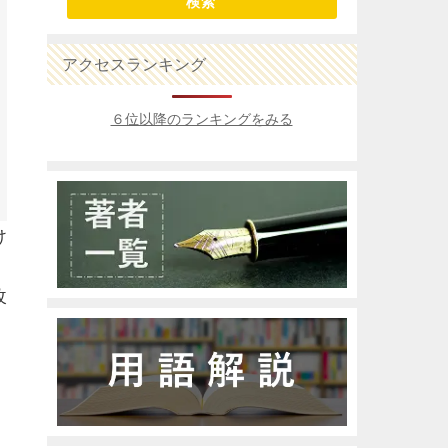
検索
アクセスランキング
６位以降のランキングをみる
け
改
、