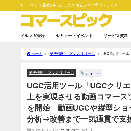
EC・ネット通販を中心とした物販ビジネス専門メディア
メルマガ登録
セミナー・イベント
サービス資料
ホーム
業界情報・プレスリリース
UGC活用ツー
ツール「VIDEOクリエイティブ」の提供を開始 動画UG
業界情報・プレスリリース
ディール
UGC活用ツール「UGCクリ
上を実現させる動画コマースツ
を開始 動画UGCや縦型シ
分析⇒改善まで一気通貫で支
2023年8月1日
2023年8月1日