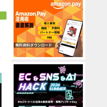
：
用
で