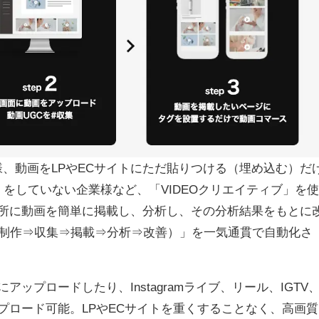
、動画をLPやECサイトにただ貼りつける（埋め込む）だ
をしていない企業様など、「VIDEOクリエイティブ」を使
箇所に動画を簡単に掲載し、分析し、その分析結果をもとに
画制作⇒収集⇒掲載⇒分析⇒改善）」を一気通貫で自動化さ
ップロードしたり、Instagramライブ、リール、IGTV
もアップロード可能。LPやECサイトを重くすることなく、高画質