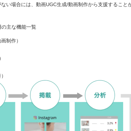
ない場合には、動画UGC生成/動画制作から支援すること
用の主な機能一覧
動画制作）
）
）
善）