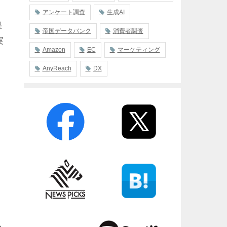
アンケート調査
生成AI
果
帝国データバンク
消費者調査
実
Amazon
EC
マーケティング
AnyReach
DX
い