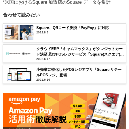
*米国におけるSquare 加盟店のSquare データを集計
合わせて読みたい
Square、QRコード決済「PayPay」に対応
2022.8.9
クラウドERP「キャムマックス」がクレジットカー
ド決済 及びPOSレジサービス「Square(スクエア)」
2022.6.17
と連携を開始
小売業に特化したPOSレジアプリ「Square リテー
ルPOSレジ」登場
2021.6.16