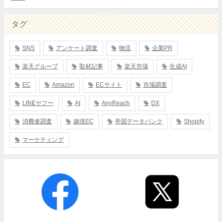
タグ
SNS
アンケート調査
物流
企業PR
楽天グループ
取材記事
楽天市場
生成AI
EC
Amazon
ECサイト
市場調査
LINEヤフー
AI
AnyReach
DX
消費者調査
越境EC
帝国データバンク
Shopify
マーケティング