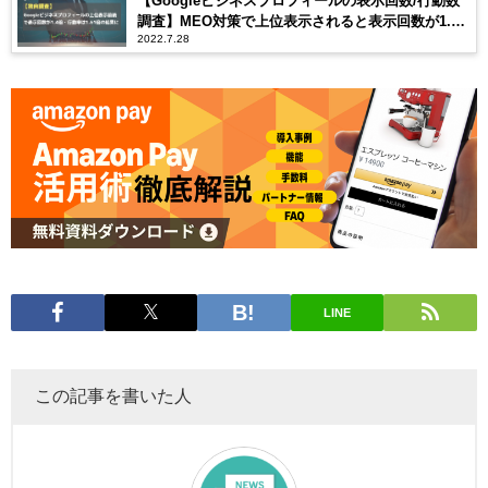
【Googleビジネスプロフィールの表示回数/行動数
調査】MEO対策で上位表示されると表示回数が1.4
2022.7.28
倍・行動率では1.61倍の結果に
LINE
この記事を書いた人