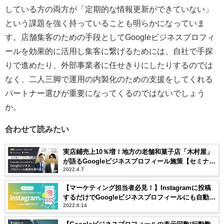
している方の両方が「定期的な情報更新ができていない」
という課題を強く持っていることも明らかになっていま
す。店舗集客のための手段としてGoogleビジネスプロフィ
ールを効果的に活用し集客に繋げるためには、自社で手探
りで進めたり、外部事業者に任せきりにしたりするのでは
なく、二人三脚で運用の内製化のための支援をしてくれる
パートナー選びが重要になってくるのではないでしょう
か。
合わせて読みたい
実店鋪売上10％増！地方の老舗和菓子店「木村屋」
が語るGoogleビジネスプロフィール施策【セミナー
2022.4.7
体験レポート】
【マーケティング担当者必見！】Instagramに投稿
するだけでGoogleビジネスプロフィールにも自動投
2022.6.14
稿が可能に！