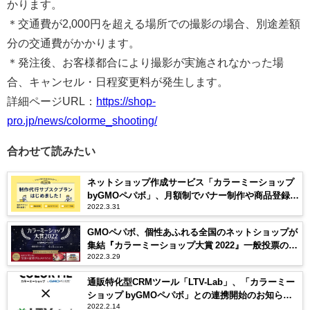
かります。
＊交通費が2,000円を超える場所での撮影の場合、別途差額
分の交通費がかかります。
＊発注後、お客様都合により撮影が実施されなかった場
合、キャンセル・日程変更料が発生します。
詳細ページURL：
https://shop-
pro.jp/news/colorme_shooting/
合わせて読みたい
ネットショップ作成サービス「カラーミーショップ
byGMOペパボ」、月額制でバナー制作や商品登録な
2022.3.31
どを代行する『制作代行サブスクプラン』を本日
3/31より提供開始
GMOペパボ、個性あふれる全国のネットショップが
集結『カラーミーショップ大賞 2022』一般投票の受
2022.3.29
付を本日3/29（火）から開始
通販特化型CRMツール「LTV-Lab」、「カラーミー
ショップ byGMOペパボ」との連携開始のお知ら
2022.2.14
せ