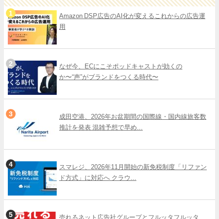
Amazon DSP広告のAI化が変えるこれからの広告運
用
なぜ今、ECにこそポッドキャストが効くの
か〜“声”がブランドをつくる時代〜
成田空港、2026年お盆期間の国際線・国内線旅客数
推計を発表 混雑予想で早め...
スマレジ、2026年11月開始の新免税制度「リファン
ド方式」に対応へ クラウ...
売れるネット広告社グループとフルッタフルッタ、