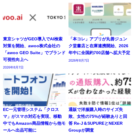
東京シャツがGEO導入でAI検索
「本コレ」アプリが丸善ジュン
対策を開始、awoo株式会社の
ク堂書店と在庫連携開始、2026
「awoo GEO Suite」でブランド
年中に全国約700店舗へ拡大予定
可視性向上へ
2026年8月7日
2026年8月7日
EC一元管理システム「クロス
通販で洋服購入時のサイズ失
マ」がスマホ対応を実現、移動
敗、女性の75%が経験ありと回
中でもAmazon商品情報から他モ
答 Re-J＆SUPUREとNEXER
ールへ出品可能に
Groupが調査