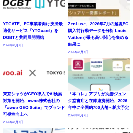
YTGATE、EC事業者向け決済最
ZenLuxe、2026年7月の越境EC
適化サービス「YTGuard」を
購入前行動データを分析 Louis
DGBTと共同展開開始
Vuittonが最も高い関心を集める
結果に
2026年8月7日
2026年8月7日
東京シャツがGEO導入でAI検索
「本コレ」アプリが丸善ジュン
対策を開始、awoo株式会社の
ク堂書店と在庫連携開始、2026
「awoo GEO Suite」でブランド
年中に全国約700店舗へ拡大予定
可視性向上へ
2026年8月7日
2026年8月7日