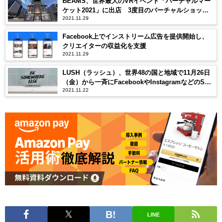
BEAMS、世界最大のVRイベント「バーチャルマー
ケット2021」に出店 3度目のバーチャルショップ
2021.11.29
はファッションのメタバース化を提案
Facebook上でインストリーム広告を提供開始し、
クリエイターの収益化を支援
2021.11.29
LUSH（ラッシュ）、世界48の国と地域で11月26日
（金）から一斉にFacebookやInstagramなどのSNS
2021.11.22
アカウントからサインアウトを発表
LINE