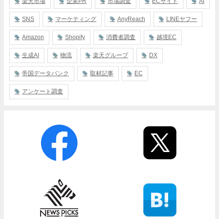
楽天市場
企業PR
市場調査
ECサイト
AI
SNS
マーケティング
AnyReach
LINEヤフー
Amazon
Shopify
消費者調査
越境EC
生成AI
物流
楽天グループ
DX
帝国データバンク
取材記事
EC
アンケート調査