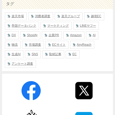
タグ
楽天市場
消費者調査
楽天グループ
越境EC
帝国データバンク
マーケティング
LINEヤフー
DX
Shopify
企業PR
Amazon
AI
物流
市場調査
ECサイト
AnyReach
生成AI
SNS
取材記事
EC
アンケート調査