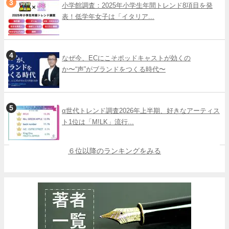
小学館調査：2025年小学生年間トレンド8項目を発
表！低学年女子は「イタリア...
なぜ今、ECにこそポッドキャストが効くの
か〜“声”がブランドをつくる時代〜
α世代トレンド調査2026年上半期、好きなアーティス
ト1位は「M!LK」流行...
６位以降のランキングをみる