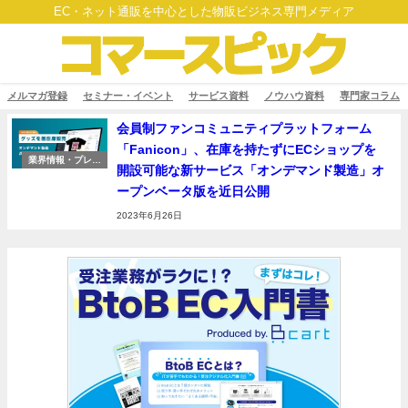
EC・ネット通販を中心とした物販ビジネス専門メディア
メルマガ登録
セミナー・イベント
サービス資料
ノウハウ資料
専門家コラム
会員制ファンコミュニティプラットフォーム
「Fanicon」、在庫を持たずにECショップを
業界情報・プレス
開設可能な新サービス「オンデマンド製造」オ
リリース
ープンベータ版を近日公開
2023年6月26日