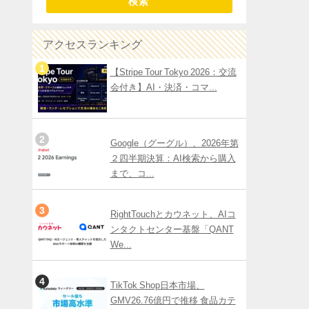
検索
アクセスランキング
【Stripe Tour Tokyo 2026：交流
会付き】AI・決済・コマ...
Google（グーグル）、2026年第
２四半期決算：AI検索から購入
まで、コ...
RightTouchとカウネット、AIコ
ンタクトセンター基盤「QANT
We...
TikTok Shop日本市場、
GMV26.76億円で推移 食品カテ