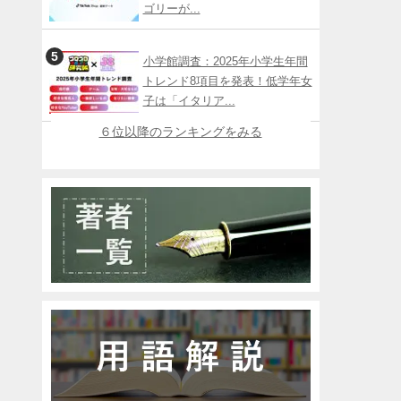
ゴリーが...
小学館調査：2025年小学生年間
トレンド8項目を発表！低学年女
子は「イタリア...
６位以降のランキングをみる