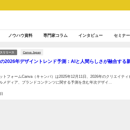
ノウハウ資料
専門家コラム
インタビュー
セミナー
Canva Japan
スリリース
発表の2026年デザイントレンド予測：AIと人間らしさが融合する
トフォームCanva（キャンバ）は2025年12月11日、2026年のクリエイティ
ルメディア、ブランドコンテンツに関する予測を含む年次デザイ...
8日