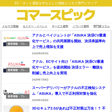
EC・ネット通販を中心とした物販ビジネス専門メディア
メルマガ登録
セミナー・イベント
サービス資料
ノウハウ資料
専門家コラム
アクルとペイジェントが「ASUKA 決済CV最適
化サービス」の共同展開を開始、決済承認率向
業界情報・プレス
上で売上増加を支援
リリース
2026年8月5日
アクル、ECサイト向け「ASUKA 決済CV最適
化サービス」を提供開始 決済エラー・離脱を
業界情報・プレス
削減し売上向上を実現
リリース
2026年7月8日
スーパーデリバリーがアクルの不正検知システ
ム「ASUKA」導入で不正利用対策を強化
業界情報・プレス
リリース
2026年4月8日
3Dセキュア2.0があれば不正対策は万全！？ 不