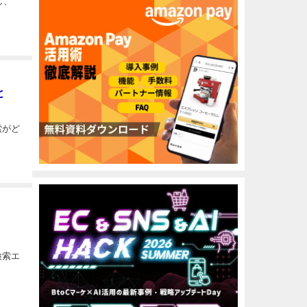
し、
と
索がど
検索エ