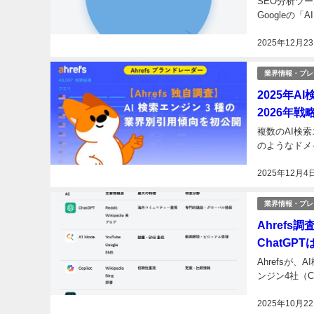
SEO分析ツー
Googleの「A
2025年12月2
業界情報・プレ
2025年A
2026年戦
複数のAI検索
のようなドメイ
2025年12月4
業界情報・プレ
Ahref
ChatGPT
Ahrefsが
ンジン4社（Chat
2025年10月2