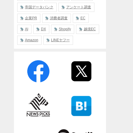
帝国データバンク
アンケート調査
企業PR
消費者調査
EC
AI
DX
Shopify
越境EC
Amazon
LINEヤフー