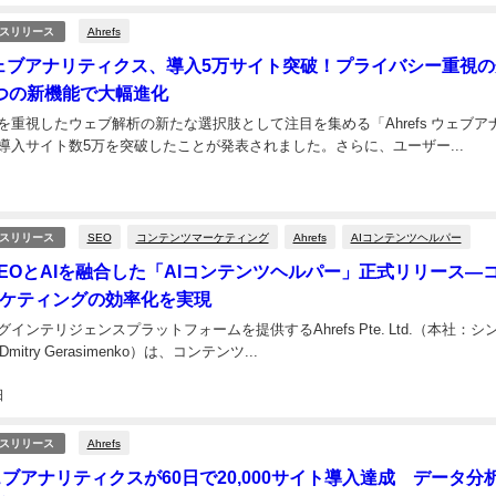
Ahrefs
スリリース
s ウェブアナリティクス、導入5万サイト突破！プライバシー重視
つの新機能で大幅進化
を重視したウェブ解析の新たな選択肢として注目を集める「Ahrefs ウェブア
導入サイト数5万を突破したことが発表されました。さらに、ユーザー...
SEO
コンテンツマーケティング
Ahrefs
AIコンテンツヘルパー
スリリース
s、SEOとAIを融合した「AIコンテンツヘルパー」正式リリース―
ケティングの効率化を実現
インテリジェンスプラットフォームを提供するAhrefs Pte. Ltd.（本社：シ
itry Gerasimenko）は、コンテンツ...
日
Ahrefs
スリリース
ウェブアナリティクスが60日で20,000サイト導入達成 データ分