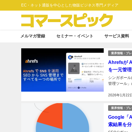
EC・ネット通販を中心とした物販ビジネス専門メディア
メルマガ登録
セミナー・イベント
サービス資料
業界情報・プレ
Ahref
を一元管理
シンガポールに本
管理ツール」の
2026年1月22
業界情報・プレ
Google
索結果を分