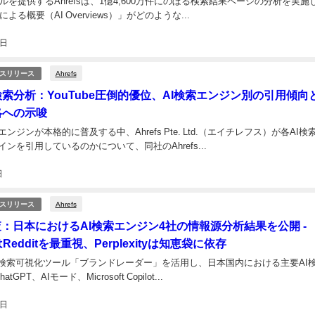
ルを提供するAhrefsは、1億4,600万件にのぼる検索結果ページの分析を実施
Iによる概要（AI Overviews）」がどのような...
3日
Ahrefs
スリリース
I検索分析：YouTube圧倒的優位、AI検索エンジン別の引用傾向
略への示唆
エンジンが本格的に普及する中、Ahrefs Pte. Ltd.（エイチレフス）が各AI検
ンを引用しているのかについて、同社のAhrefs...
日
Ahrefs
スリリース
s調査：日本におけるAI検索エンジン4社の情報源分析結果を公開 -
はRedditを最重視、Perplexityは知恵袋に依存
、AI検索可視化ツール「ブランドレーダー」を活用し、日本国内における主要AI
GPT、AIモード、Microsoft Copilot...
2日