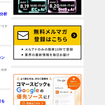
の分析
ナリテ
コン
ンガポ
析を