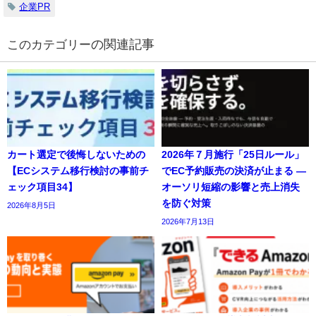
企業PR
の関連記事
カート選定で後悔しないための
2026年７月施行「25日ルール」
【ECシステム移行検討の事前チ
でEC予約販売の決済が止まる ―
ェック項目34】
オーソリ短縮の影響と売上消失
を防ぐ対策
2026年8月5日
2026年7月13日