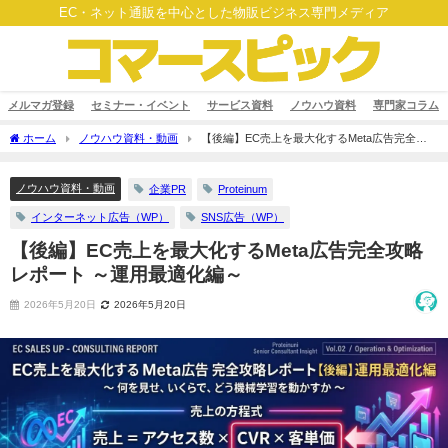
EC・ネット通販を中心とした物販ビジネス専門メディア
メルマガ登録
セミナー・イベント
サービス資料
ノウハウ資料
専門家コラム
ホーム
ノウハウ資料・動画
【後編】EC売上を最大化するMeta広告完全攻
略レポート ～運用最適化編～
ノウハウ資料・動画
企業PR
Proteinum
インターネット広告（WP）
SNS広告（WP）
【後編】EC売上を最大化するMeta広告完全攻略
レポート ～運用最適化編～
2026年5月20日
2026年5月20日