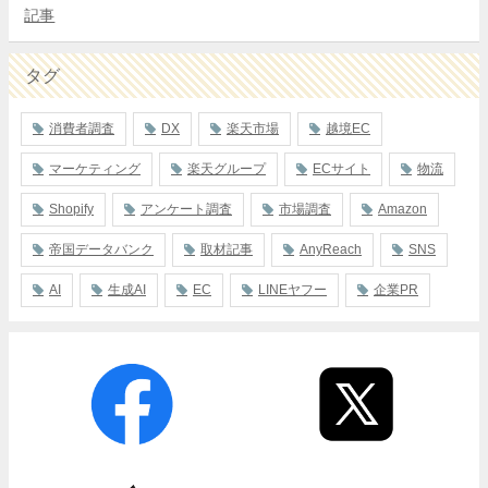
記事
タグ
消費者調査
DX
楽天市場
越境EC
マーケティング
楽天グループ
ECサイト
物流
Shopify
アンケート調査
市場調査
Amazon
帝国データバンク
取材記事
AnyReach
SNS
AI
生成AI
EC
LINEヤフー
企業PR