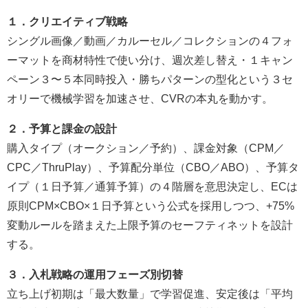
１．クリエイティブ戦略
シングル画像／動画／カルーセル／コレクションの４フォ
ーマットを商材特性で使い分け、週次差し替え・１キャン
ペーン３〜５本同時投入・勝ちパターンの型化という３セ
オリーで機械学習を加速させ、CVRの本丸を動かす。
２．予算と課金の設計
購入タイプ（オークション／予約）、課金対象（CPM／
CPC／ThruPlay）、予算配分単位（CBO／ABO）、予算タ
イプ（１日予算／通算予算）の４階層を意思決定し、ECは
原則CPM×CBO×１日予算という公式を採用しつつ、+75%
変動ルールを踏まえた上限予算のセーフティネットを設計
する。
３．入札戦略の運用フェーズ別切替
立ち上げ初期は「最大数量」で学習促進、安定後は「平均