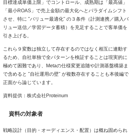
目標達成単価上限」でコントロール、成熟期は「最高値」
「最小ROAS」で売上金額の最大化へとパラダイムシフト
させ、特に "バリュー最適化" の３条件（計測連携／購入バ
リュー送信／学習データ蓄積）を充足することで客単価を
引き上げる。
これら９変数は独立して存在するのではなく相互に連動す
るため、自社単独で全パターンを検証することは現実的に
極めて困難であり、Metaの仕様変更追随や計測基盤構築ま
で含めると "自社運用の壁" が複数存在することも本後編で
正面から論じています。
資料提供：株式会社Proteinum
資料の対象者
戦略設計（目的・オーディエンス・配置）は概ね固められ