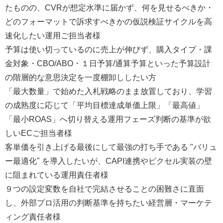
たものの、CVRが想定水準に届かず、何を見せるべきか・
どのフォーマットで訴求すべきかの仮説検証サイクルを高
速化したい運用ご担当者様
予算は使い切っているのに売上が伸びず、購入タイプ・課
金対象・CBO/ABO・１日予算/通算予算といった予算設計
の階層的な意思決定を一度棚卸ししたい方
「最大数量」で始めた入札戦略のまま放置しており、学習
の成熟度に応じて「平均目標達成単価上限」「最高値」
「最小ROAS」へ切り替える運用フェーズ判断の基準が欲
しいECご担当者様
客単価を引き上げる最後にして最強の打ち手である "バリュ
ー最適化" を導入したいが、CAPI連携やピクセル実装の壁
に阻まれている運用責任者様
９つの設定変数を自社で完結させることの困難さに直面
し、外部プロ活用の判断基準を持ちたい経営層・マーケテ
ィング責任者様