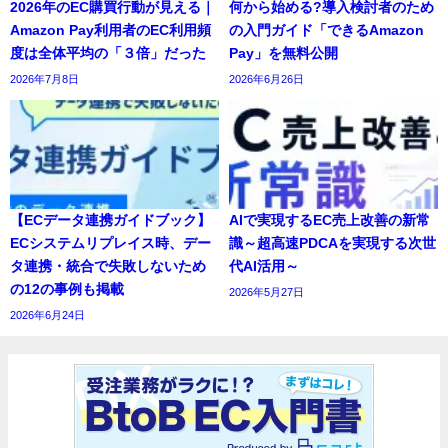
2026年のEC購買行動が見える｜
何から始める?導入検討者のため
Amazon Pay利用者のEC利用頻
の入門ガイド「できるAmazon
度は全体平均の「３倍」だった
Pay」を無料公開
2026年7月8日
2026年6月26日
【ECデータ連携ガイドブック】
AIで実現するEC売上改善の新常
ECシステムリプレイス時、デー
識～超高速PDCAを実現する次世
タ連携・統合で失敗しないため
代AI活用～
の12の事例も掲載
2026年5月27日
2026年6月24日