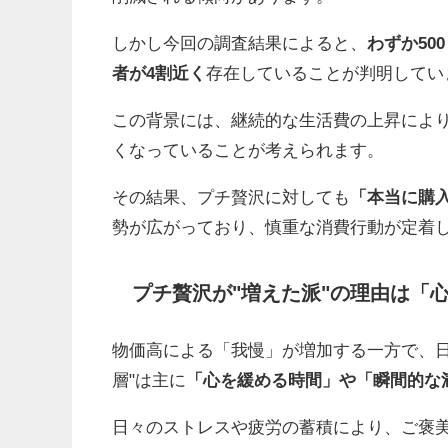
しかし今回の調査結果によると、
わずか50
者が4割近く
存在していることが判明してい
この背景には、継続的な生活費の上昇によ
くなっていることが考えられます。
その結果、プチ贅沢に対しても
「本当に購
勢が広がっており、慎重な消費行動が定着
プチ贅沢が"増えた派"の理由は「
物価高による「我慢」が増加する一方で、日
層"は主に
「心を緩める時間」や「瞬間的な
日々のストレスや疲労の蓄積により、ご褒