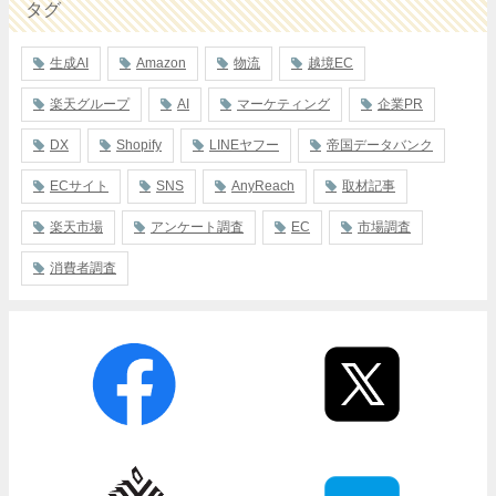
タグ
生成AI
Amazon
物流
越境EC
楽天グループ
AI
マーケティング
企業PR
DX
Shopify
LINEヤフー
帝国データバンク
ECサイト
SNS
AnyReach
取材記事
楽天市場
アンケート調査
EC
市場調査
消費者調査