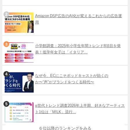
Amazon DSP広告のAI化が変えるこれからの広告運
用
小学館調査：2025年小学生年間トレンド8項目を発
表！低学年女子は「イタリア...
なぜ今、ECにこそポッドキャストが効くの
か〜“声”がブランドをつくる時代〜
α世代トレンド調査2026年上半期、好きなアーティス
ト1位は「M!LK」流行...
６位以降のランキングをみる