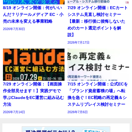
8/19 オンライン開催：何がいい
7/29 オンライン開催：ECカート
んだ？リテールメディア EC・小
システム見直し検討セミナー
売の未来を変える事業戦略
【最新：移行後に後悔しないた
めのカート選定ポイントを解
2026年7月30日
説】
2026年7月17日
7/29 オンライン開催：【画面操
7/15 オンライン開催：公式ECを
作全部見せます！】実践デモで
「ブランド資産蓄積の場」へ転
学ぶClaudeをEC運営に組み込む
換を急ぐ！EC戦略の再定義＆シ
方法
ステムリプレイス検討セミナー
2026年7月14日
2026年7月6日