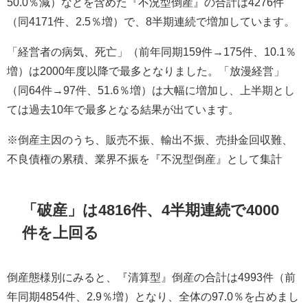
50.0％減）などを含めた『不況型倒産』の合計は4276件
（同4171件、2.5％増）で、8半期連続で増加しています。
「経営者の病気、死亡」（前年同期159件→175件、10.1％
増）は2000年度以降で最多となりました。「放漫経営」
（同64件→97件、51.6％増）は大幅に増加し、上半期とし
ては過去10年で最多となる結果が出ています。
※倒産主因のうち、販売不振、輸出不振、売掛金回収難、
不良債権の累積、業界不振を『不況型倒産』として集計
「破産」は4816件、4半期連続で4000
件を上回る
倒産態様別にみると、『清算型』倒産の合計は4993件（前
年同期4854件、2.9％増）となり、全体の97.0％を占めまし