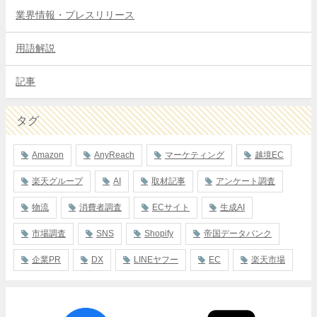
業界情報・プレスリリース
用語解説
記事
タグ
Amazon
AnyReach
マーケティング
越境EC
楽天グループ
AI
取材記事
アンケート調査
物流
消費者調査
ECサイト
生成AI
市場調査
SNS
Shopify
帝国データバンク
企業PR
DX
LINEヤフー
EC
楽天市場