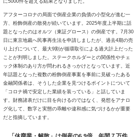
に5000件を超える結果となりました。
アフターコロナの局面で倒産企業の負債の小型化が進む一
方、粉飾倒産の散発が続いています。2025年度上半期に話
題となったのはオルツ（東証グロース）の倒産です。7月30
日に東京地裁へ民事再生法を申請しましたが、過去4期の売
り上げについて、最大9割が循環取引による過大計上だった
ことが判明しました。ステークホルダーとの関係性やチェ
ック体制のあり方が問われるきっかけとなっています。近
年話題となった複数の粉飾倒産事案を事前に見破ったある
金融関係者は、そうした企業を見つけるポイントについて
「コロナ禍で安定した業績を装っている」と話していま
す。財務諸表だけに目を向けるのではなく、発想をアナロ
グ化して、数字と実態の乖離や違和感に気づけるかが重要
だと指摘しています。
「休廃業・解散」は倒産の6.9倍、年間７万件