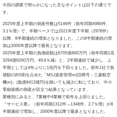
今回の調査で明らかになった主なポイントは以下の通りで
す。
2025年度上半期の倒産件数は5146件（前年同期4990件、
3.1％増）で、半期ベースでは2021年度下半期（2978件）
以降、8半期連続の増加となりました。この8半期連続の増
加は2000年度以降で最長となります。
2025年度上半期の負債総額は6705億800万円（前年同期1兆
3294億9200万円、49.6％減）と、2半期連続で減少し、上
半期としては4年ぶりに1兆円を下回りました。前年1社で負
債額の約5割を占めた「MSJ資産管理㈱(旧商号：三菱航空
機㈱)」(負債6413億円)を除いても減少に転じており、中小
零細規模の倒産が目立つ結果となっています。
業種別にみると、7業種中4業種で前年を上回りました。
『サービス業』（前年同期1312件→1348件、2.7％増）が8
半期連続で増加し、2000年度以降で最多となりました。