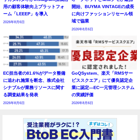
用の顧客体験向上プラットフォ
開始、BUYMA VINTAGEの成長
ーム「LEEEP」を導入
に向けファッションリセール領
域で協業
2026年8月6日
2026年8月6日
EC担当者の81.6%がデータ整備
GoQSystem、楽天「RMSサー
に追われ施策を断念、株式会社
ビススクエア」にて優良認定企
シナブルが業務リソースに関す
業に認定―EC一元管理システム
る調査結果を発表
の実績評価
2026年8月6日
2026年8月6日