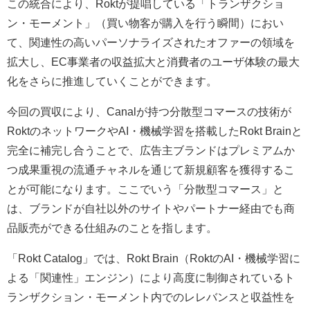
この統合により、Roktが提唱している「トランザクショ
ン・モーメント」（買い物客が購入を行う瞬間）におい
て、関連性の高いパーソナライズされたオファーの領域を
拡大し、EC事業者の収益拡大と消費者のユーザ体験の最大
化をさらに推進していくことができます。
今回の買収により、Canalが持つ分散型コマースの技術が
RoktのネットワークやAI・機械学習を搭載したRokt Brainと
完全に補完し合うことで、広告主ブランドはプレミアムか
つ成果重視の流通チャネルを通じて新規顧客を獲得するこ
とが可能になります。ここでいう「分散型コマース」と
は、ブランドが自社以外のサイトやパートナー経由でも商
品販売ができる仕組みのことを指します。
「Rokt Catalog」では、Rokt Brain（RoktのAI・機械学習に
よる「関連性」エンジン）により高度に制御されているト
ランザクション・モーメント内でのレレバンスと収益性を