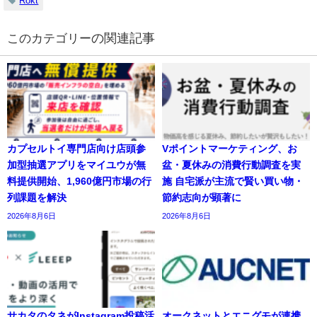
Rokt
の関連記事
カプセルトイ専門店向け店頭参
Vポイントマーケティング、お
加型抽選アプリをマイユウが無
盆・夏休みの消費行動調査を実
料提供開始、1,960億円市場の行
施 自宅派が主流で賢い買い物・
列課題を解決
節約志向が顕著に
2026年8月6日
2026年8月6日
サカタのタネがInstagram投稿活
オークネットとエニグモが連携