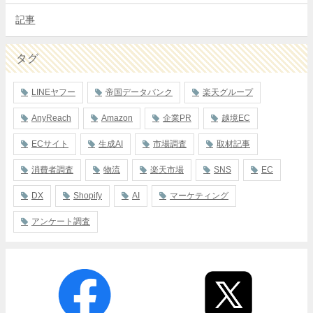
記事
タグ
LINEヤフー
帝国データバンク
楽天グループ
AnyReach
Amazon
企業PR
越境EC
ECサイト
生成AI
市場調査
取材記事
消費者調査
物流
楽天市場
SNS
EC
DX
Shopify
AI
マーケティング
アンケート調査