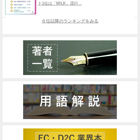
ト1位は「M!LK」流行...
６位以降のランキングをみる