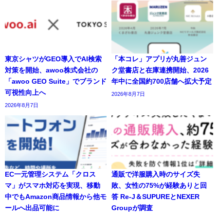
東京シャツがGEO導入でAI検索
「本コレ」アプリが丸善ジュン
対策を開始、awoo株式会社の
ク堂書店と在庫連携開始、2026
「awoo GEO Suite」でブランド
年中に全国約700店舗へ拡大予定
可視性向上へ
2026年8月7日
2026年8月7日
EC一元管理システム「クロス
通販で洋服購入時のサイズ失
マ」がスマホ対応を実現、移動
敗、女性の75%が経験ありと回
中でもAmazon商品情報から他モ
答 Re-J＆SUPUREとNEXER
ールへ出品可能に
Groupが調査