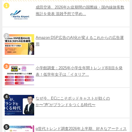
成田空港、2026年お盆期間の国際線・国内線旅客数
推計を発表 混雑予想で早め...
Amazon DSP広告のAI化が変えるこれからの広告運
用
小学館調査：2025年小学生年間トレンド8項目を発
表！低学年女子は「イタリア...
なぜ今、ECにこそポッドキャストが効くの
か〜“声”がブランドをつくる時代〜
α世代トレンド調査2026年上半期、好きなアーティス