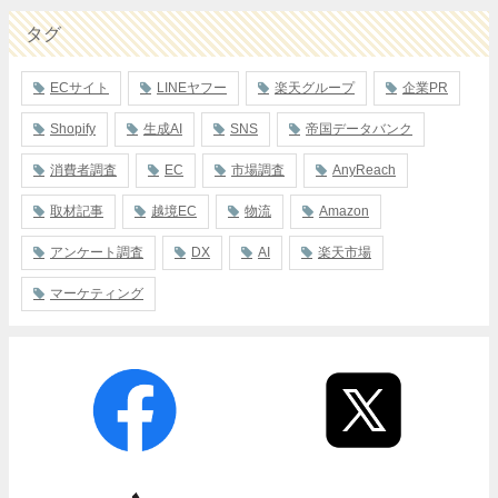
タグ
ECサイト
LINEヤフー
楽天グループ
企業PR
Shopify
生成AI
SNS
帝国データバンク
消費者調査
EC
市場調査
AnyReach
取材記事
越境EC
物流
Amazon
アンケート調査
DX
AI
楽天市場
マーケティング