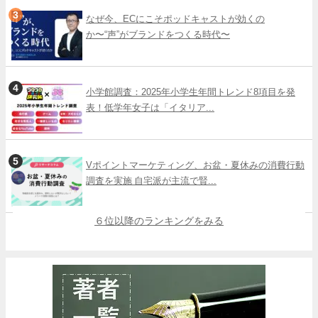
なぜ今、ECにこそポッドキャストが効くの
か〜“声”がブランドをつくる時代〜
小学館調査：2025年小学生年間トレンド8項目を発
表！低学年女子は「イタリア...
Vポイントマーケティング、お盆・夏休みの消費行動
調査を実施 自宅派が主流で賢...
６位以降のランキングをみる