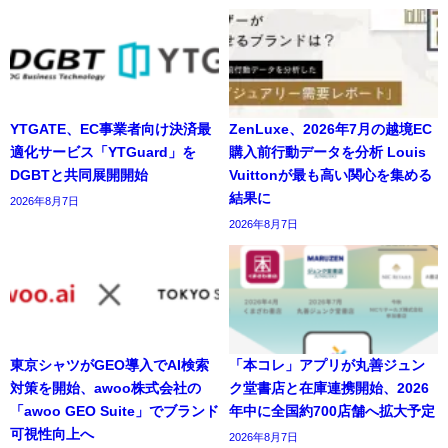
YTGATE、EC事業者向け決済最
ZenLuxe、2026年7月の越境EC
適化サービス「YTGuard」を
購入前行動データを分析 Louis
DGBTと共同展開開始
Vuittonが最も高い関心を集める
結果に
2026年8月7日
2026年8月7日
東京シャツがGEO導入でAI検索
「本コレ」アプリが丸善ジュン
対策を開始、awoo株式会社の
ク堂書店と在庫連携開始、2026
「awoo GEO Suite」でブランド
年中に全国約700店舗へ拡大予定
可視性向上へ
2026年8月7日