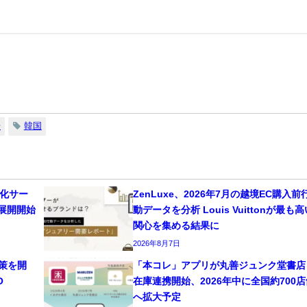
場
韓国
適化サー
ZenLuxe、2026年7月の越境EC購入前
同展開開始
動データを分析 Louis Vuittonが最も高
関心を集める結果に
2026年8月7日
対策を開
「本コレ」アプリが丸善ジュンク堂書店
O
在庫連携開始、2026年中に全国約700店
へ拡大予定