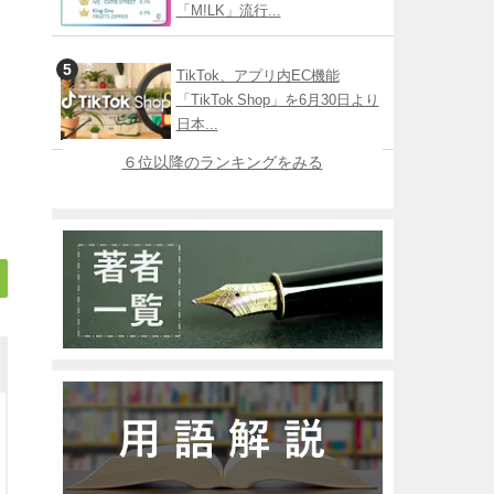
「M!LK」流行...
TikTok、アプリ内EC機能
「TikTok Shop」を6月30日より
日本...
６位以降のランキングをみる