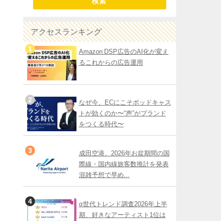
検索
アクセスランキング
Amazon DSP広告のAI化が変え
るこれからの広告運用
なぜ今、ECにこそポッドキャス
トが効くのか〜“声”がブランド
をつくる時代〜
成田空港、2026年お盆期間の国
際線・国内線旅客数推計を発表
混雑予想で早め...
α世代トレンド調査2026年上半
期、好きなアーティスト1位は