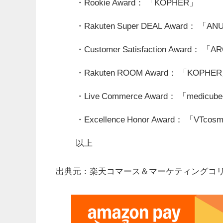
・Rookie Award： 「KOPHER」
・Rakuten Super DEAL Award： 「AN
・Customer Satisfaction Award
・Rakuten ROOM Award： 「KOPHE
・Live Commerce Award： 「med
・Excellence Honor Award： 「VTc
以上
出典元：楽天コマース＆マーケティングコ