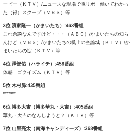
ービー（ＫＴＶ）/ニュースな現場で職リポ 働いてわかっ
た（得）スクープ（ＭＢＳ）等
3位 濱家隆一（かまいたち）:463番組
これ余談なんですけど・・・（ＡＢＣ）/かまいたちの知ら
んけど（ＭＢＳ）/かまいたちの机上の空論城（ＫＴＶ）/か
まいたちの掟（ＫＴＶ）等
4位 澤部佑（ハライチ）:458番組
体感！ゴクイズム（ＫＴＶ）等
5位 木村昴:435番組
*******
6位 博多大吉（博多華丸・大吉）:405番組
華丸・大吉のなんしようと？（ＫＴＶ）等
7位 山里亮太（南海キャンディーズ）:368番組