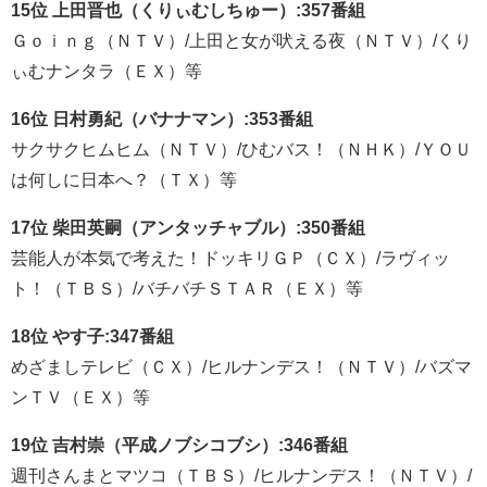
15位 上田晋也（くりぃむしちゅー）:357番組
Ｇｏｉｎｇ（ＮＴＶ）/上田と女が吠える夜（ＮＴＶ）/くり
ぃむナンタラ（ＥＸ）等
16位 日村勇紀（バナナマン）:353番組
サクサクヒムヒム（ＮＴＶ）/ひむバス！（ＮＨＫ）/ＹＯＵ
は何しに日本へ？（ＴＸ）等
17位 柴田英嗣（アンタッチャブル）:350番組
芸能人が本気で考えた！ドッキリＧＰ（ＣＸ）/ラヴィッ
ト！（ＴＢＳ）/バチバチＳＴＡＲ（ＥＸ）等
18位 やす子:347番組
めざましテレビ（ＣＸ）/ヒルナンデス！（ＮＴＶ）/バズマ
ンＴＶ（ＥＸ）等
19位 吉村崇（平成ノブシコブシ）:346番組
週刊さんまとマツコ（ＴＢＳ）/ヒルナンデス！（ＮＴＶ）/