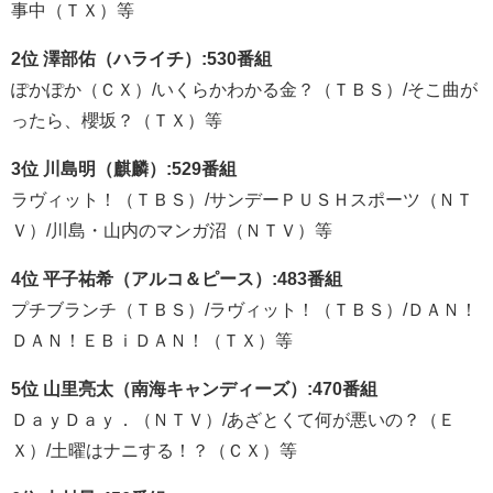
事中（ＴＸ）等
2位 澤部佑（ハライチ）:530番組
ぽかぽか（ＣＸ）/いくらかわかる金？（ＴＢＳ）/そこ曲が
ったら、櫻坂？（ＴＸ）等
3位 川島明（麒麟）:529番組
ラヴィット！（ＴＢＳ）/サンデーＰＵＳＨスポーツ（ＮＴ
Ｖ）/川島・山内のマンガ沼（ＮＴＶ）等
4位 平子祐希（アルコ＆ピース）:483番組
プチブランチ（ＴＢＳ）/ラヴィット！（ＴＢＳ）/ＤＡＮ！
ＤＡＮ！ＥＢｉＤＡＮ！（ＴＸ）等
5位 山里亮太（南海キャンディーズ）:470番組
ＤａｙＤａｙ．（ＮＴＶ）/あざとくて何が悪いの？（Ｅ
Ｘ）/土曜はナニする！？（ＣＸ）等