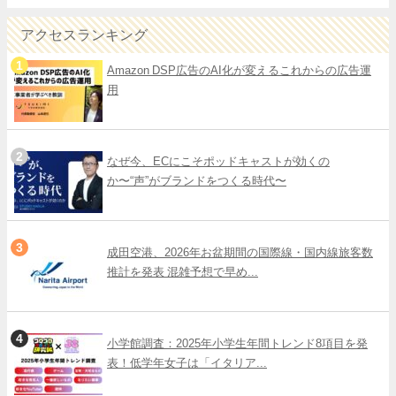
アクセスランキング
Amazon DSP広告のAI化が変えるこれからの広告運
用
なぜ今、ECにこそポッドキャストが効くの
か〜“声”がブランドをつくる時代〜
成田空港、2026年お盆期間の国際線・国内線旅客数
推計を発表 混雑予想で早め...
小学館調査：2025年小学生年間トレンド8項目を発
表！低学年女子は「イタリア...