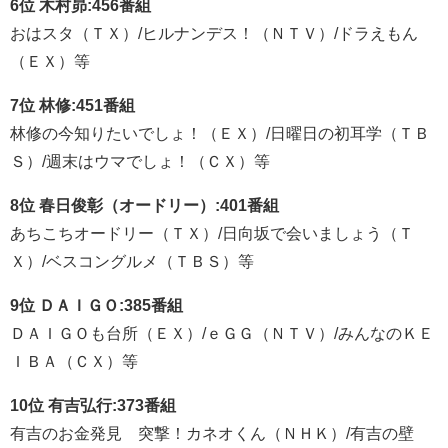
6位 木村昴:456番組
おはスタ（ＴＸ）/ヒルナンデス！（ＮＴＶ）/ドラえもん
（ＥＸ）等
7位 林修:451番組
林修の今知りたいでしょ！（ＥＸ）/日曜日の初耳学（ＴＢ
Ｓ）/週末はウマでしょ！（ＣＸ）等
8位 春日俊彰（オードリー）:401番組
あちこちオードリー（ＴＸ）/日向坂で会いましょう（Ｔ
Ｘ）/ベスコングルメ（ＴＢＳ）等
9位 ＤＡＩＧＯ:385番組
ＤＡＩＧＯも台所（ＥＸ）/ｅＧＧ（ＮＴＶ）/みんなのＫＥ
ＩＢＡ（ＣＸ）等
10位 有吉弘行:373番組
有吉のお金発見 突撃！カネオくん（ＮＨＫ）/有吉の壁