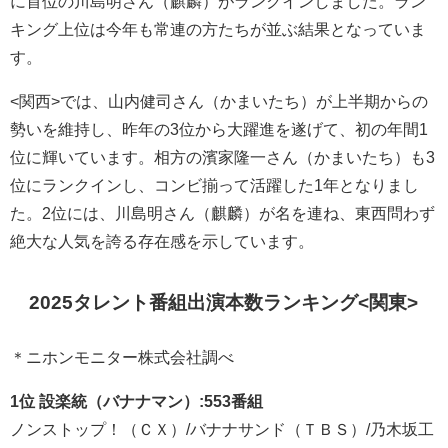
に首位の川島明さん（麒麟）がランクインしました。ラン
キング上位は今年も常連の方たちが並ぶ結果となっていま
す。
<関西>では、山内健司さん（かまいたち）が上半期からの
勢いを維持し、昨年の3位から大躍進を遂げて、初の年間1
位に輝いています。相方の濱家隆一さん（かまいたち）も3
位にランクインし、コンビ揃って活躍した1年となりまし
た。2位には、川島明さん（麒麟）が名を連ね、東西問わず
絶大な人気を誇る存在感を示しています。
2025タレント番組出演本数ランキング<関東>
＊ニホンモニター株式会社調べ
1位 設楽統（バナナマン）:553番組
ノンストップ！（ＣＸ）/バナナサンド（ＴＢＳ）/乃木坂工