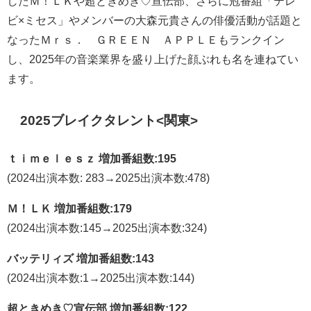
したＭ！ＬＫや超ときめき♡宣伝部、さらに冠番組「テレ
ビ×ミセス」やメンバーの大森元貴さんの俳優活動が話題と
なったＭｒｓ． ＧＲＥＥＮ ＡＰＰＬＥもランクイン
し、2025年の音楽業界を盛り上げた顔ぶれも名を連ねてい
ます。
2025ブレイクタレント<関東>
ｔｉｍｅｌｅｓｚ 増加番組数:195
(2024出演本数: 283→2025出演本数:478)
Ｍ！ＬＫ 増加番組数:179
(2024出演本数:145→2025出演本数:324)
バッテリィズ 増加番組数:143
(2024出演本数:1→2025出演本数:144)
超ときめき♡宣伝部 増加番組数:122