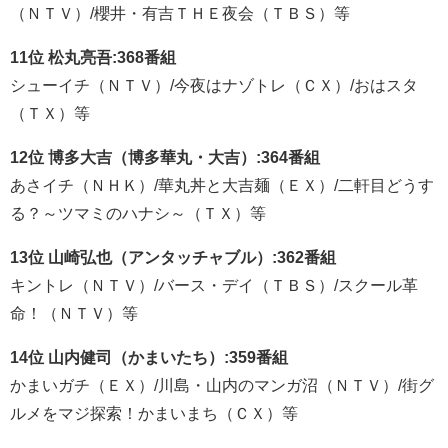
（ＮＴＶ）/櫻井・有吉ＴＨＥ夜会（ＴＢＳ）等
11位 松丸亮吾:368番組
シューイチ（ＮＴＶ）/今夜はナゾトレ（ＣＸ）/おはスタ
（ＴＸ）等
12位 博多大吉（博多華丸・大吉）:364番組
あさイチ（ＮＨＫ）/華丸丼と大吉麺（ＥＸ）/二軒目どうす
る？～ツマミのハナシ～（ＴＸ）等
13位 山崎弘也（アンタッチャブル）:362番組
キントレ（ＮＴＶ）/バース・デイ（ＴＢＳ）/スクール革
命！（ＮＴＶ）等
14位 山内健司（かまいたち）:359番組
かまいガチ（ＥＸ）/川島・山内のマンガ沼（ＮＴＶ）/街グ
ルメをマジ探索！かまいまち（ＣＸ）等