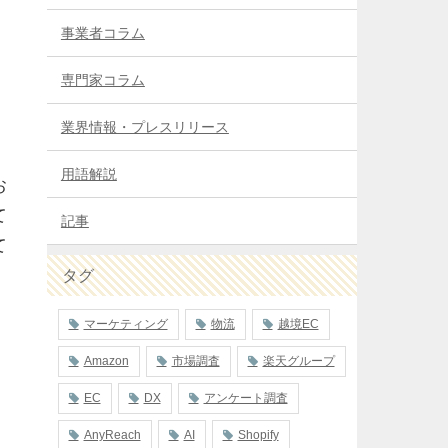
事業者コラム
専門家コラム
業界情報・プレスリリース
用語解説
お
て
記事
て
タグ
マーケティング
物流
越境EC
Amazon
市場調査
楽天グループ
EC
DX
アンケート調査
AnyReach
AI
Shopify