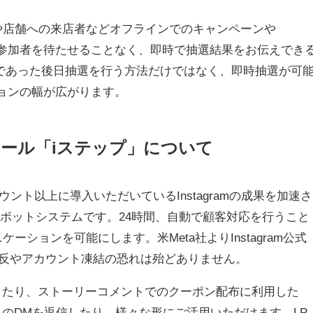
や店舗への来店者などオフラインでのキャンペーンや
、抽選参加者を待たせることなく、即時で抽選結果をお伝えでき
であった後日抽選を行う方法だけではなく、即時抽選が可
ーションの幅が広がります。
トツール「iステップ」について
ウント以上に導入いただいているInstagramの成果を加速さ
トボットシステムです。24時間、自動で顧客対応を行うこと
ションを可能にします。米Meta社よりInstagram公式
違反やアカウント凍結の恐れは殆どありません。
返信したり、ストーリーコメントでのクーポン配布に利用した
きのDMを返信したり、様々な形にご活用いただけます。LP