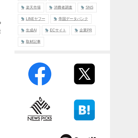
楽天市場
消費者調査
SNS
LINEヤフー
帝国データバンク
る
生成AI
ECサイト
企業PR
能
取材記事