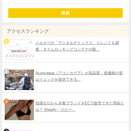
検索
アクセスランキング
メルカリが「デジタルデトックス」トレンドを調
査、タイムロッキングコンテナの取...
Aconcagua（アコンカグア）が高品質・低価格の登
山リュックを提供できる...
知識ゼロから水着ブランドをECで販売できた理由と
は？ Shopify・スピー...