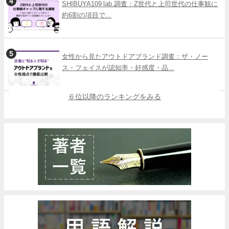
SHIBUYA109 lab.調査：Z世代と上司世代の仕事観に
約6割の項目で...
女性から見たアウトドアブランド調査：ザ・ノー
ス・フェイスが認知率・好感度・品...
６位以降のランキングをみる