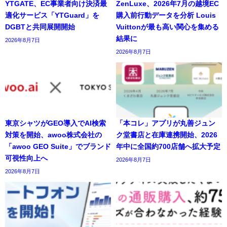
YTGATE、EC事業者向け決済最
ZenLuxe、2026年7月の越境EC
適化サービス「YTGuard」を
購入前行動データを分析 Louis
DGBTと共同展開開始
Vuittonが最も高い関心を集める
結果に
2026年8月7日
2026年8月7日
東京シャツがGEO導入でAI検索
「本コレ」アプリが丸善ジュン
対策を開始、awoo株式会社の
ク堂書店と在庫連携開始、2026
「awoo GEO Suite」でブランド
年中に全国約700店舗へ拡大予定
可視性向上へ
2026年8月7日
2026年8月7日