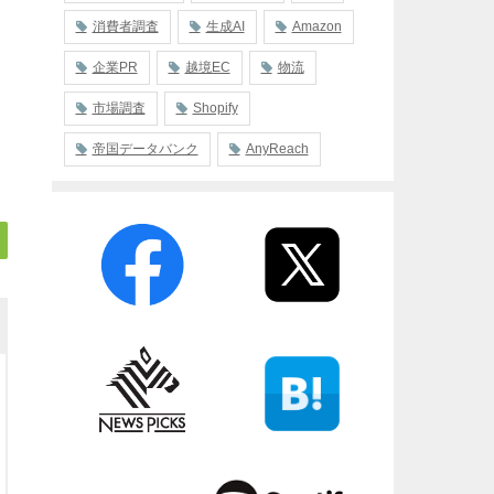
消費者調査
生成AI
Amazon
企業PR
越境EC
物流
市場調査
Shopify
帝国データバンク
AnyReach