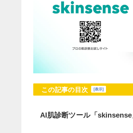
この記事の目次
[
表示
]
AI肌診断ツール「skinsen