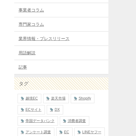
事業者コラム
専門家コラム
業界情報・プレスリリース
用語解説
記事
タグ
越境EC
楽天市場
Shopify
ECサイト
DX
帝国データバンク
消費者調査
アンケート調査
EC
LINEヤフー