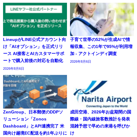
LineupがLINE公式アカウント向
子育て世帯の52%が生成AIで情
け「AIオプション」を正式リリ
報収集、この1年で95%が利用増
ース AI接客とAIカスタマーサポ
加 - アクトインディ調査
ートで購入前後の対応を自動化
2026年8月6日
2026年8月6日
ZenGroup、日本郵便のDDPソ
成田空港、2026年お盆期間の国
リューション「Zonos
際線・国内線旅客数推計を発表
Dashboard」とAPI連携完了 米
混雑予想で早めの来港を呼びか
国向け越境EC配送を約1年ぶりに
け