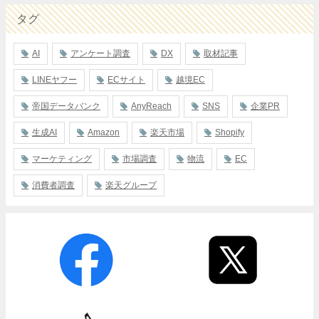
タグ
AI
アンケート調査
DX
取材記事
LINEヤフー
ECサイト
越境EC
帝国データバンク
AnyReach
SNS
企業PR
生成AI
Amazon
楽天市場
Shopify
マーケティング
市場調査
物流
EC
消費者調査
楽天グループ