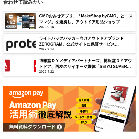
合わせて読みたい
GMOおみせアプリ、「MakeShop byGMO」と「ス
マレジ」を連携し、アウトドア用品ショップ
2022.9.16
「vic2」のアプリ開発を支援
ライトバックパッカー向けアウトドアブランド
ZEROGRAM、公式サイトに保証サービス
2022.9.14
「proteger」を導入
博報堂ＤＹメディアパートナーズ、博報堂ＤＹアウ
トドア、⻄友のサイネージ媒体「SEIYU SUPER
2022.4.22
TV」にてBRAND VIEW OUTDOOR ADを活用した広
告配信と販売を開始