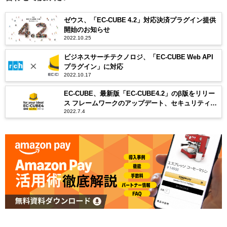
ゼウス、「EC-CUBE 4.2」対応決済プラグイン提供
開始のお知らせ
2022.10.25
ビジネスサーチテクノロジ、「EC-CUBE Web API
プラグイン」に対応
2022.10.17
EC-CUBE、最新版「EC-CUBE4.2」のβ版をリリー
ス フレームワークのアップデート、セキュリティ強
2022.7.4
化、インボイス等制度・法対応機能を複数追加