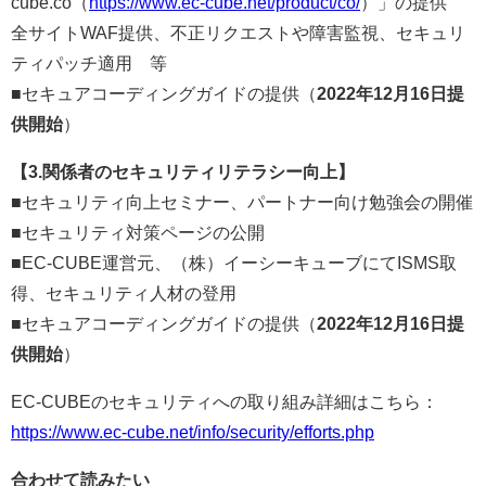
cube.co（
https://www.ec-cube.net/product/co/
）」の提供
全サイトWAF提供、不正リクエストや障害監視、セキュリ
ティパッチ適用 等
■セキュアコーディングガイドの提供（
2022年12月16日提
供開始
）
【3.関係者のセキュリティリテラシー向上】
■セキュリティ向上セミナー、パートナー向け勉強会の開催
■セキュリティ対策ページの公開
■EC-CUBE運営元、（株）イーシーキューブにてISMS取
得、セキュリティ人材の登用
■セキュアコーディングガイドの提供（
2022年12月16日提
供開始
）
EC-CUBEのセキュリティへの取り組み詳細はこちら：
https://www.ec-cube.net/info/security/efforts.php
合わせて読みたい