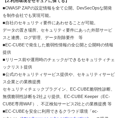
【2.利用環境をセキュアに保てる】
■OWASP ZAPの設定情報を全て公開。DevSecOpsな開発
を制作会社でも実現可能。
■自社のセキュリティ要件にあわせることが可能。
データの置き場所、セキュリティ要件にあった外部サービ
スと連携、ログ管理、データ削除要件 等
■EC-CUBEで発生した脆弱性情報の全公開と公開時の情報
提供
■リリース前や運用時のチェックができるセキュリティチェ
ックリスト提供
■公式のセキュリティサービス提供や、セキュリティサービ
ス企業との業務提携
セキュリティチェックプラグイン、EC-CUBE脆弱性診断、
無償脆弱性診断を2社より提供、EC-CUBE Keeper（EC-
CUBE専用WAF）、不正検知サービス2社との業務提携 等
■EC-CUBEを安全に利用できるクラウド環境「ec-