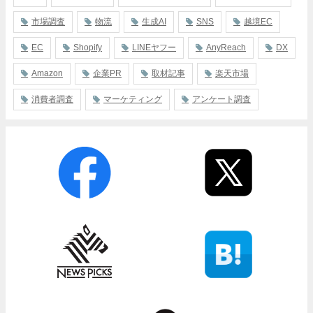
市場調査
物流
生成AI
SNS
越境EC
EC
Shopify
LINEヤフー
AnyReach
DX
Amazon
企業PR
取材記事
楽天市場
消費者調査
マーケティング
アンケート調査