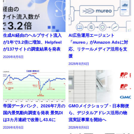
生成AI経由のヘルプサイト流入
AI広告運用エージェント
が1年で3.2倍に増加、Helpfeel
「mureo」がAmazon Adsに対
が137サイトの調査結果を発表
応、リテールメディア活用を支
援
2026年8月6日
2026年8月6日
帝国データバンク、2026年7月の
GMOメイクショップ・日本郵便
国内景気動向調査を発表 景気DI
ら、デジタルアドレス活用の物
は3カ月連続で改善し43.6に
流実証事業を開始へ
2026年8月6日
2026年8月6日