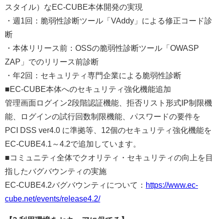
スタイル）なEC-CUBE本体開発の実現
・週1回：脆弱性診断ツール「VAddy」による修正コード診
断
・本体リリース前：OSSの脆弱性診断ツール「OWASP
ZAP」でのリリース前診断
・年2回：セキュリティ専門企業による脆弱性診断
■EC-CUBE本体へのセキュリティ強化機能追加
管理画面ログイン2段階認証機能、拒否リスト形式IP制限機
能、ログインの試行回数制限機能、パスワードの要件を
PCI DSS ver4.0 に準拠等、12個のセキュリティ強化機能を
EC-CUBE4.1～4.2で追加しています。
■コミュニティ全体でクオリティ・セキュリティの向上を目
指したバグバウンティの実施
EC-CUBE4.2バグバウンティについて：
https://www.ec-
cube.net/events/release4.2/