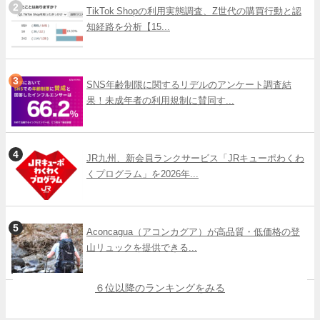
TikTok Shopの利用実態調査、Z世代の購買行動と認
知経路を分析【15...
SNS年齢制限に関するリデルのアンケート調査結
果！未成年者の利用規制に賛同す...
JR九州、新会員ランクサービス「JRキューポわくわ
くプログラム」を2026年...
Aconcagua（アコンカグア）が高品質・低価格の登
山リュックを提供できる...
６位以降のランキングをみる