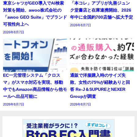
東京シャツがGEO導入でAI検索
「本コレ」アプリが丸善ジュン
対策を開始、awoo株式会社の
ク堂書店と在庫連携開始、2026
「awoo GEO Suite」でブランド
年中に全国約700店舗へ拡大予定
可視性向上へ
2026年8月7日
2026年8月7日
EC一元管理システム「クロス
通販で洋服購入時のサイズ失
マ」がスマホ対応を実現、移動
敗、女性の75%が経験ありと回
中でもAmazon商品情報から他モ
答 Re-J＆SUPUREとNEXER
ールへ出品可能に
Groupが調査
2026年8月7日
2026年8月7日