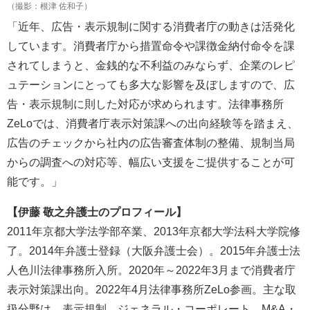
（撮影：根津 佐和子）
「近年、広告・表示規制に関する消費者庁の動きは活発化
しています。消費者庁から措置命令や課徴金納付命令を課
されてしまうと、金銭的な不利益のみならず、企業のレピ
ュテーションにとっても多大な影響を及ぼしますので、広
告・表示規制に則した対応が求められます。法律事務所
ZeLoでは、消費者庁表示対策課への出向経験等を踏まえ、
広告のチェックから社内の広告審査体制の整備、規制当局
からの調査への対応等、幅広い支援をご提供することが可
能です。」
【伊藤 敬之弁護士のプロフィール】
2011年京都大学法学部卒業、2013年京都大学法科大学院修
了。2014年弁護士登録（大阪弁護士会）。2015年弁護士法
人色川法律事務所入所。2020年～2022年3月まで消費者庁
表示対策課出向。2022年4月法律事務所ZeLo参画。主な取
扱分野は、表示規制、ジェネラル・コーポレート、M&A・