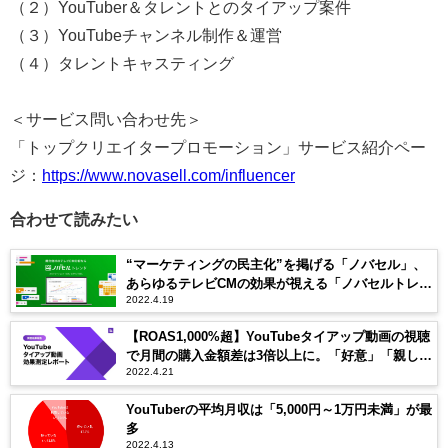
（２）YouTuber＆タレントとのタイアップ案件
（３）YouTubeチャンネル制作＆運営
（４）タレントキャスティング
＜サービス問い合わせ先＞
「トップクリエイタープロモーション」サービス紹介ペー
ジ：
https://www.novasell.com/influencer
合わせて読みたい
“マーケティングの民主化”を掲げる「ノバセル」、
あらゆるテレビCMの効果が視える「ノバセルトレン
2022.4.19
ド」をサービス提供開始
【ROAS1,000%超】YouTubeタイアップ動画の視聴
で月間の購入金額差は3倍以上に。「好意」「親しみ
2022.4.21
やすさ」「購入検討者率」「購入者率」など態度・
行動変容に大きく寄与
YouTuberの平均月収は「5,000円～1万円未満」が最
多
2022.4.13