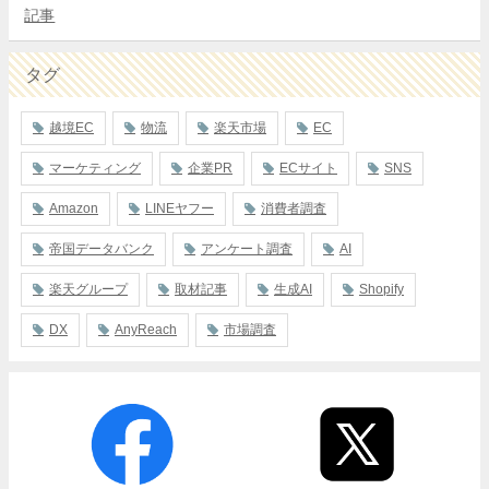
記事
タグ
越境EC
物流
楽天市場
EC
マーケティング
企業PR
ECサイト
SNS
Amazon
LINEヤフー
消費者調査
帝国データバンク
アンケート調査
AI
楽天グループ
取材記事
生成AI
Shopify
DX
AnyReach
市場調査