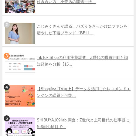
付き合い方、小売店の開拓手法...
こじみくさんが語る、バズりをきっかけにファンを
増やした下着ブランド『BELL...
TikTok Shopの利用実態調査、Z世代の購買行動と認
知経路を分析【15...
【Shopify×LTV向上】データを活用したレコメンドエ
ンジンの課題と可能...
SHIBUYA109 lab.調査：Z世代と上司世代の仕事観に
約6割の項目で...