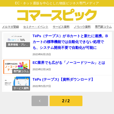
EC・ネット通販を中心とした物販ビジネス専門メディア
メルマガ登録
セミナー・イベント
サービス資料
ノウハウ資料
専門家コラム
TēPs（テープス）が Bカートと新たに連携。B
カートの標準機能では自動化できない処理で
業界情報・プレス
も、システム開発不要で自動化が可能に
リリース
2023年6月15日
EC業界でも広がる「ノーコードツール」とは
2023年2月14日
専門家コラム
TēPs (テープス)【資料ダウンロード】
2022年5月27日
サービス資料
2 / 2