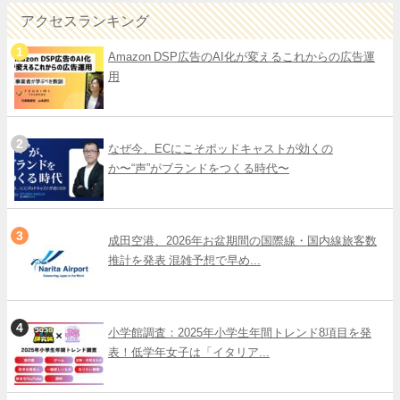
アクセスランキング
Amazon DSP広告のAI化が変えるこれからの広告運
用
なぜ今、ECにこそポッドキャストが効くの
か〜“声”がブランドをつくる時代〜
成田空港、2026年お盆期間の国際線・国内線旅客数
推計を発表 混雑予想で早め...
小学館調査：2025年小学生年間トレンド8項目を発
表！低学年女子は「イタリア...