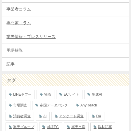
事業者コラム
専門家コラム
業界情報・プレスリリース
用語解説
記事
タグ
LINEヤフー
物流
ECサイト
生成AI
市場調査
帝国データバンク
AnyReach
消費者調査
AI
アンケート調査
DX
楽天グループ
越境EC
楽天市場
取材記事