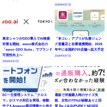
2026年8月7日
東京シャツがGEO導入でAI検索
「本コレ」アプリが丸善ジュン
対策を開始、awoo株式会社の
ク堂書店と在庫連携開始、2026
「awoo GEO Suite」でブランド
年中に全国約700店舗へ拡大予定
可視性向上へ
2026年8月7日
2026年8月7日
EC一元管理システム「クロス
通販で洋服購入時のサイズ失
マ」がスマホ対応を実現、移動
敗、女性の75%が経験ありと回
中でもAmazon商品情報から他モ
答 Re-J＆SUPUREとNEXER