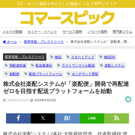
EC・ネット通販を中心とした物販ビジネス専門メディア
メルマガ登録
セミナー・イベント
サービス資料
ノウハウ資料
専門家コラム
ホーム
業界情報・プレスリリース
株式会社楽配システムが「楽配便」開発
で再配達ゼロを目指す配送プラットフォームを始動
業界情報・プレスリリース
物流
スタートアップ
物流DX
再配達削減
配送最適化
ラストワンマイル配送
楽配システム
楽配便
配送プラットフォーム
オンデマンド受取
株式会社楽配システムが「楽配便」開発で再配達
ゼロを目指す配送プラットフォームを始動
2026年5月15日
2026年5月15日
LINE
株式会社楽配システム(本社:大阪府吹田市、代表取締役:塗