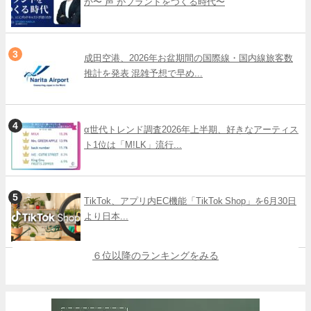
か〜“声”がブランドをつくる時代〜
成田空港、2026年お盆期間の国際線・国内線旅客数
推計を発表 混雑予想で早め...
α世代トレンド調査2026年上半期、好きなアーティス
ト1位は「M!LK」流行...
TikTok、アプリ内EC機能「TikTok Shop」を6月30日
より日本...
６位以降のランキングをみる