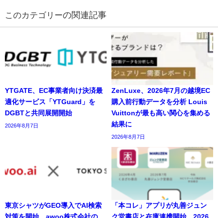
の関連記事
YTGATE、EC事業者向け決済最
ZenLuxe、2026年7月の越境EC
適化サービス「YTGuard」を
購入前行動データを分析 Louis
DGBTと共同展開開始
Vuittonが最も高い関心を集める
結果に
2026年8月7日
2026年8月7日
東京シャツがGEO導入でAI検索
「本コレ」アプリが丸善ジュン
対策を開始、awoo株式会社の
ク堂書店と在庫連携開始、2026