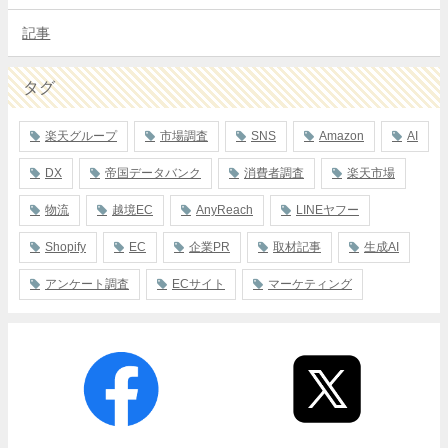
記事
タグ
楽天グループ
市場調査
SNS
Amazon
AI
DX
帝国データバンク
消費者調査
楽天市場
物流
越境EC
AnyReach
LINEヤフー
Shopify
EC
企業PR
取材記事
生成AI
アンケート調査
ECサイト
マーケティング